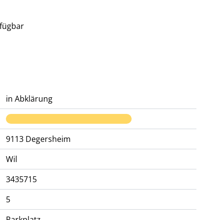
rfügbar
in Abklärung
9113
Degersheim
Wil
3435715
5
Parkplatz