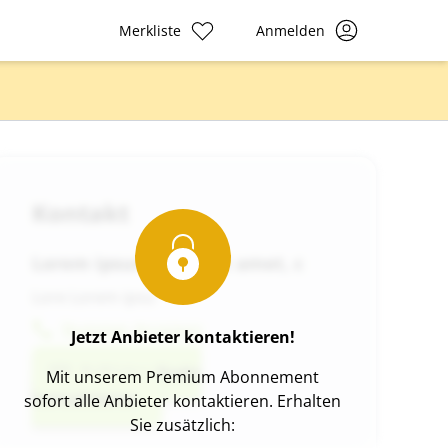
Merkliste
Anmelden
Kontakt
Lorem ipsum dolor sit amet, c
Lore Lorem ipsu
Nummer Anzeigen
Jetzt Anbieter kontaktieren!
Anbieter direkt
Mit unserem Premium Abonnement
kontaktieren
sofort alle Anbieter kontaktieren. Erhalten
Sie zusätzlich: