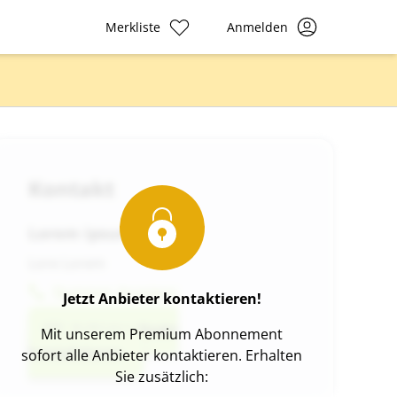
Merkliste
Anmelden
Kontakt
Lorem ipsum d
Lore Lorem
Nummer Anzeigen
Jetzt Anbieter kontaktieren!
Anbieter direkt
Mit unserem Premium Abonnement
kontaktieren
sofort alle Anbieter kontaktieren. Erhalten
Sie zusätzlich: