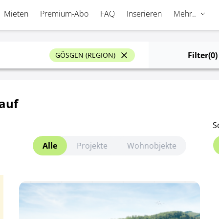
Mieten
Premium-Abo
FAQ
Inserieren
Mehr..
Filter
(0)
GÖSGEN (REGION)
auf
S
Alle
Projekte
Wohnobjekte