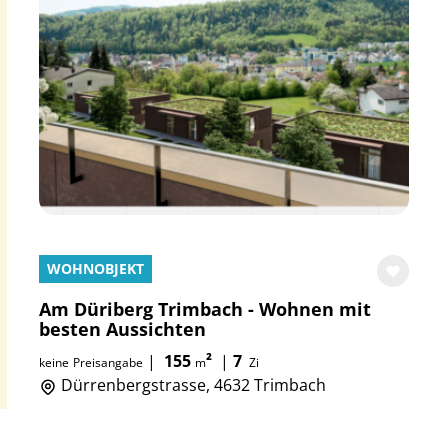
WOHNOBJEKT
Am Düriberg Trimbach - Wohnen mit
besten Aussichten
|
155
²
|
7
keine
Preisangabe
m
Zi
Dürrenbergstrasse, 4632 Trimbach