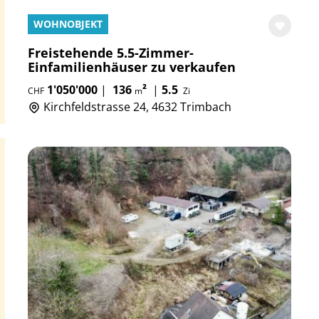
WOHNOBJEKT
Freistehende 5.5-Zimmer-
Einfamilienhäuser zu verkaufen
1'050'000
|
136
²
|
5.5
CHF
m
Zi
Kirchfeldstrasse 24, 4632 Trimbach