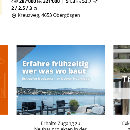
287'000
321'000
|
51.3
52.7
²
|
CHF
bis
bis
m
2 / 2.5 / 3
Zi
Kreuzweg, 4653 Obergösgen
Erhalte Zugang zu
Exk
Neubauprojekten in der
g