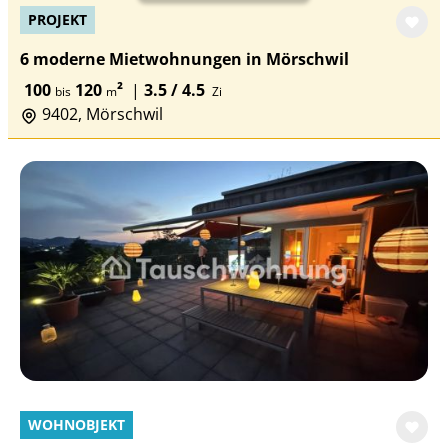
PROJEKT
6 moderne Mietwohnungen in Mörschwil
100
120
²
|
3.5 / 4.5
bis
m
Zi
9402, Mörschwil
WOHNOBJEKT