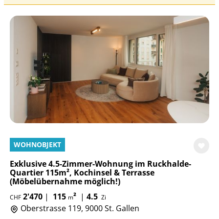
WOHNOBJEKT
Exklusive 4.5-Zimmer-Wohnung im Ruckhalde-
Quartier 115m², Kochinsel & Terrasse
(Möbelübernahme möglich!)
2'470
|
115
²
|
4.5
CHF
m
Zi
Oberstrasse 119, 9000 St. Gallen