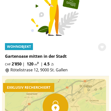
WOHNOBJEKT
Gartenoase mitten in der Stadt
2'850
|
120
²
|
4.5
CHF
m
Zi
Rötelistrase 12, 9000 St. Gallen
EXKLUSIV RECHERCHIERT