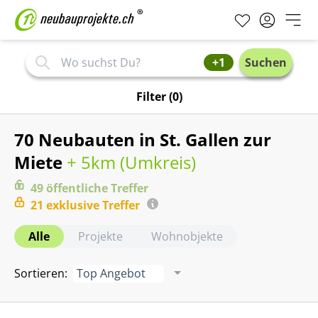
+1
Suchen
Filter
(0)
70 Neubauten in St. Gallen zur
Miete
+ 5km (
Umkreis
)
49
öffentliche
Treffer
21
exklusive
Treffer
Alle
Projekte
Wohnobjekte
Sortieren
:
Top Angebot