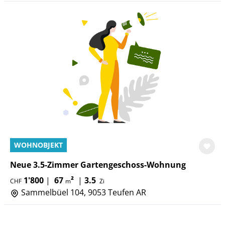
WOHNOBJEKT
Neue 3.5-Zimmer Gartengeschoss-Wohnung
1'800
|
67
²
|
3.5
CHF
m
Zi
Sammelbüel 104, 9053 Teufen AR