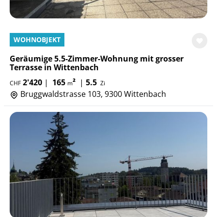
WOHNOBJEKT
Geräumige 5.5-Zimmer-Wohnung mit grosser
Terrasse in Wittenbach
2'420
|
165
²
|
5.5
CHF
m
Zi
Bruggwaldstrasse 103, 9300 Wittenbach