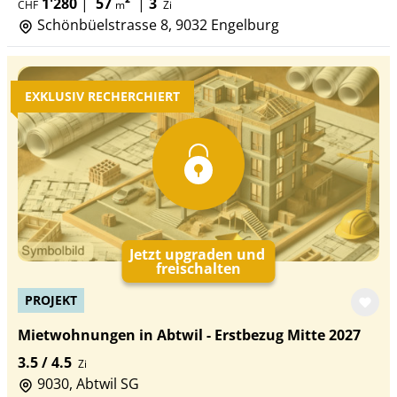
1'280
|
57
²
|
3
CHF
m
Zi
Schönbüelstrasse 8, 9032 Engelburg
EXKLUSIV RECHERCHIERT
Jetzt upgraden und
freischalten
PROJEKT
Mietwohnungen in Abtwil - Erstbezug Mitte 2027
3.5 / 4.5
Zi
9030, Abtwil SG