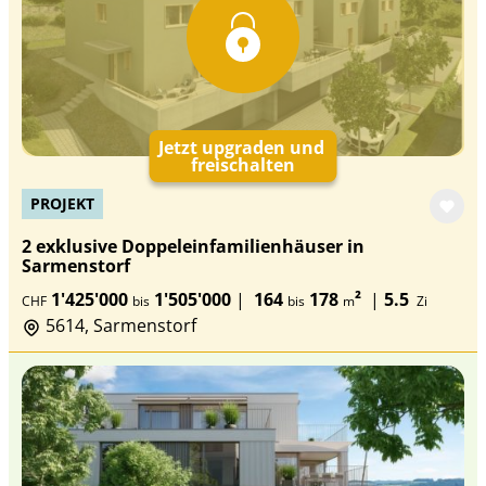
Jetzt upgraden und
freischalten
PROJEKT
2 exklusive Doppeleinfamilienhäuser in
Sarmenstorf
1'425'000
1'505'000
|
164
178
²
|
5.5
CHF
bis
bis
m
Zi
5614, Sarmenstorf