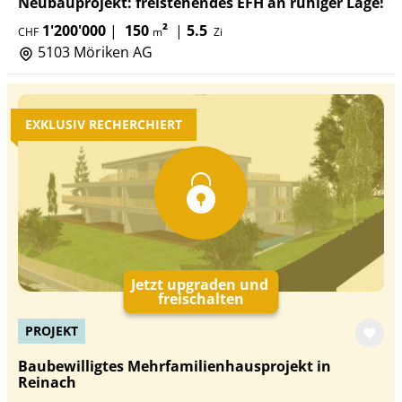
Neubauprojekt: freistehendes EFH an ruhiger Lage!
1'200'000
|
150
²
|
5.5
CHF
m
Zi
5103 Möriken AG
EXKLUSIV RECHERCHIERT
Jetzt upgraden und
freischalten
PROJEKT
Baubewilligtes Mehrfamilienhausprojekt in
Reinach