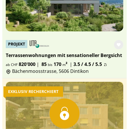
PROJEKT
Terrassenwohnungen mit sensationeller Bergsicht
820'000
|
85
170
²
|
3.5 / 4.5 / 5.5
ab
CHF
bis
m
Zi
Bächenmoosstrasse, 5606 Dintikon
EXKLUSIV RECHERCHIERT