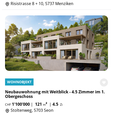
Risistrasse 8 + 10, 5737 Menziken
WOHNOBJEKT
Neubauwohnung mit Weitblick - 4.5 Zimmer im 1.
Obergeschoss
1'100'000
|
121
²
|
4.5
CHF
m
Zi
Stoltenweg, 5703 Seon