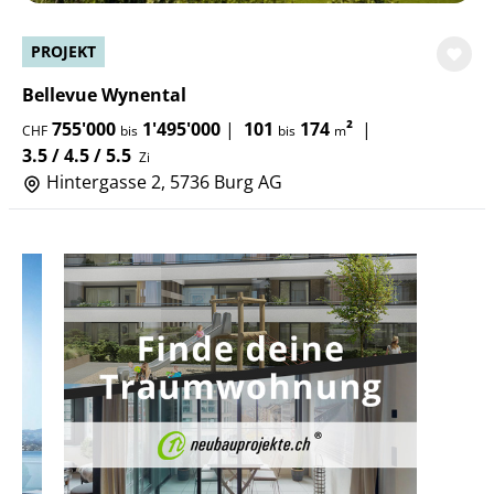
PROJEKT
Bellevue Wynental
755'000
1'495'000
|
101
174
²
|
CHF
bis
bis
m
3.5 / 4.5 / 5.5
Zi
Hintergasse 2, 5736 Burg AG