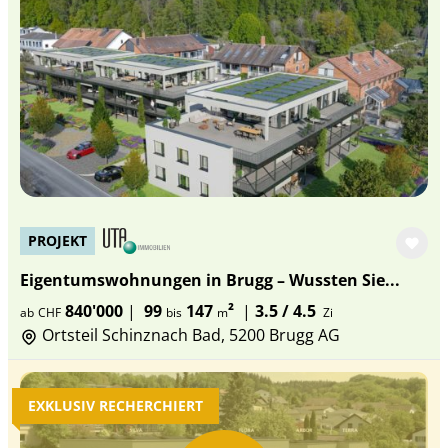
PROJEKT
Eigentumswohnungen in Brugg – Wussten Sie...
840'000
|
99
147
²
|
3.5 / 4.5
ab
CHF
bis
m
Zi
Ortsteil Schinznach Bad, 5200 Brugg AG
EXKLUSIV RECHERCHIERT