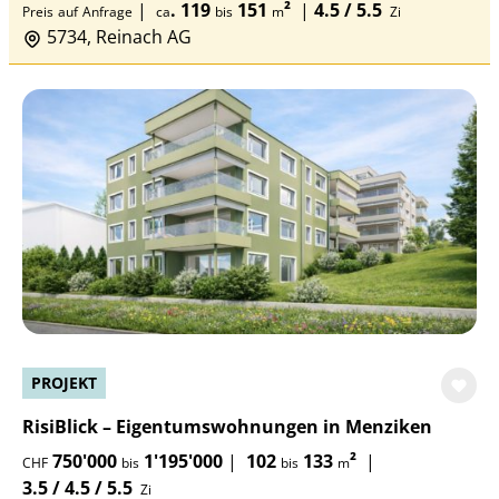
|
. 119
151
²
|
4.5 / 5.5
Preis
auf
Anfrage
ca
bis
m
Zi
5734, Reinach AG
PROJEKT
RisiBlick – Eigentumswohnungen in Menziken
750'000
1'195'000
|
102
133
²
|
CHF
bis
bis
m
3.5 / 4.5 / 5.5
Zi