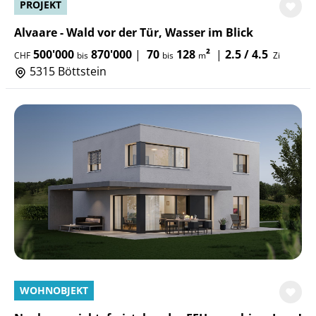
PROJEKT
Alvaare - Wald vor der Tür, Wasser im Blick
500'000
870'000
|
70
128
²
|
2.5 / 4.5
CHF
bis
bis
m
Zi
5315 Böttstein
WOHNOBJEKT