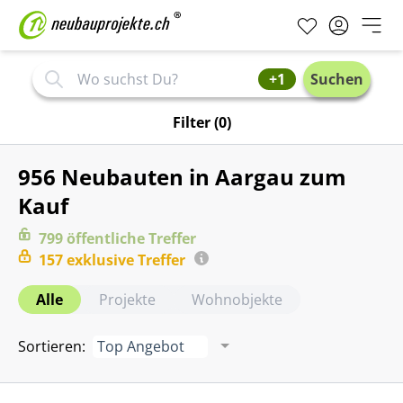
+1
Suchen
Filter
(0)
956 Neubauten in Aargau zum
Kauf
799
öffentliche
Treffer
157
exklusive
Treffer
Alle
Projekte
Wohnobjekte
Sortieren
:
Top Angebot