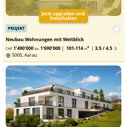
Jetzt upgraden und
freischalten
PROJEKT
Neubau Wohnungen mit Weitblick
1'490'000
1'690'000
|
101-114
²
|
3.5 / 4.5
CHF
bis
m
Zi
5000, Aarau