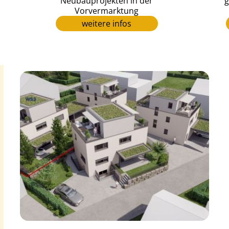
Neubauprojekten in der
g
Vorvermarktung
weitere infos