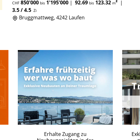
850'000
1'195'000
|
92.69
123.32
²
|
CHF
bis
bis
m
3.5 / 4.5
Zi
Bruggmattweg, 4242 Laufen
Erhalte Zugang zu
Exk