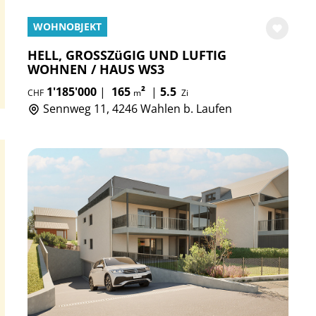
WOHNOBJEKT
HELL, GROSSZüGIG UND LUFTIG
WOHNEN / HAUS WS3
1'185'000
|
165
²
|
5.5
CHF
m
Zi
Sennweg 11, 4246 Wahlen b. Laufen