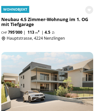
WOHNOBJEKT
Neubau 4.5 Zimmer-Wohnung im 1. OG
mit Tiefgarage
795'000
|
113
²
|
4.5
CHF
m
Zi
Hauptstrasse, 4224 Nenzlingen