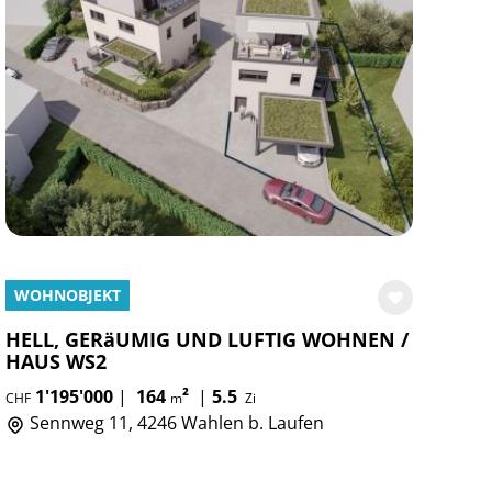
WOHNOBJEKT
HELL, GERäUMIG UND LUFTIG WOHNEN /
HAUS WS2
1'195'000
|
164
²
|
5.5
CHF
m
Zi
Sennweg 11, 4246 Wahlen b. Laufen