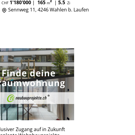
1'180'000
|
165
²
|
5.5
CHF
m
Zi
Sennweg 11, 4246 Wahlen b. Laufen
lusiver Zugang auf in Zukunft