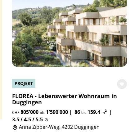
PROJEKT
FLOREA - Lebenswerter Wohnraum in
Duggingen
805'000
1'590'000
|
86
159.4
²
|
CHF
bis
bis
m
3.5 / 4.5 / 5.5
Zi
Anna Zipper-Weg, 4202 Duggingen