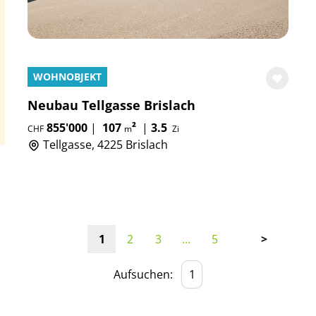
WOHNOBJEKT
Neubau Tellgasse Brislach
855'000
|
107
²
|
3.5
CHF
m
Zi
Tellgasse, 4225 Brislach
1
2
3
…
5
>
Aufsuchen: