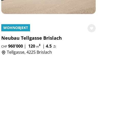
WOHNOBJEKT
Neubau Tellgasse Brislach
960'000
|
120
²
|
4.5
CHF
m
Zi
Tellgasse, 4225 Brislach