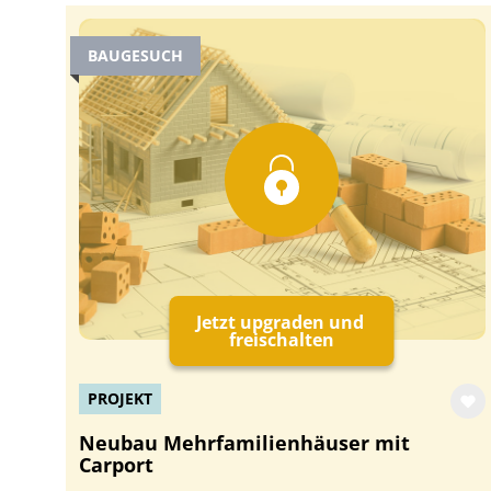
BAUGESUCH
Jetzt upgraden und
freischalten
PROJEKT
Neubau Mehrfamilienhäuser mit
Carport