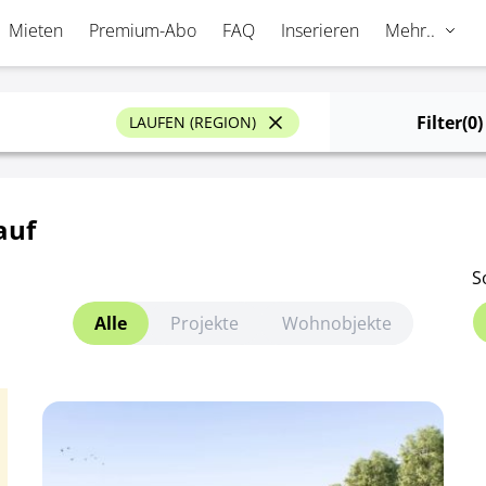
Mieten
Premium-Abo
FAQ
Inserieren
Mehr..
Filter
(0)
LAUFEN (REGION)
auf
S
Alle
Projekte
Wohnobjekte