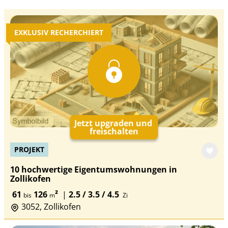
EXKLUSIV RECHERCHIERT
Jetzt upgraden und
freischalten
PROJEKT
10 hochwertige Eigentumswohnungen in
Zollikofen
61
126
²
|
2.5 / 3.5 / 4.5
bis
m
Zi
3052, Zollikofen