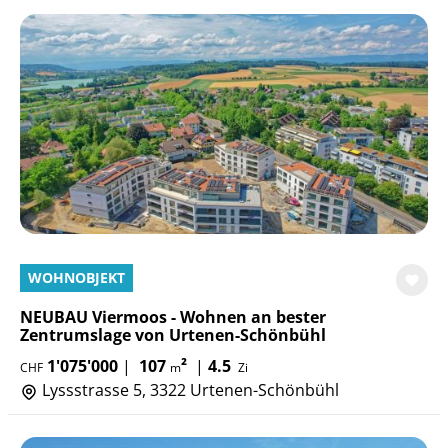
WOHNOBJEKT
NEUBAU Viermoos - Wohnen an bester
Zentrumslage von Urtenen-Schönbühl
1'075'000
|
107
²
|
4.5
CHF
m
Zi
Lyssstrasse 5, 3322 Urtenen-Schönbühl