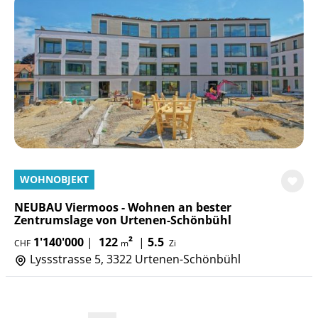
WOHNOBJEKT
NEUBAU Viermoos - Wohnen an bester
Zentrumslage von Urtenen-Schönbühl
1'140'000
|
122
²
|
5.5
CHF
m
Zi
Lyssstrasse 5, 3322 Urtenen-Schönbühl