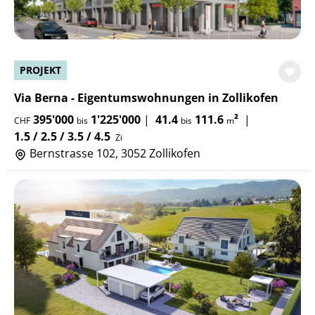
PROJEKT
Via Berna - Eigentumswohnungen in Zollikofen
395'000
1'225'000
|
41.4
111.6
²
|
CHF
bis
bis
m
1.5 / 2.5 / 3.5 / 4.5
Zi
Bernstrasse 102, 3052 Zollikofen