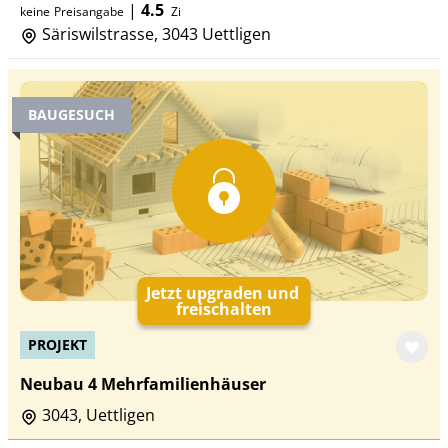
|
4.5
keine
Preisangabe
Zi
Säriswilstrasse, 3043 Uettligen
BAUGESUCH
Jetzt upgraden und
freischalten
PROJEKT
Neubau 4 Mehrfamilienhäuser
3043, Uettligen