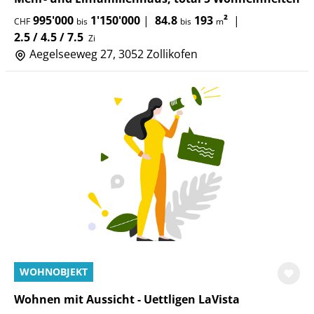
995'000
1'150'000
|
84.8
193
²
|
CHF
bis
bis
m
2.5 / 4.5 / 7.5
Zi
Aegelseeweg 27, 3052 Zollikofen
WOHNOBJEKT
Wohnen mit Aussicht - Uettligen LaVista