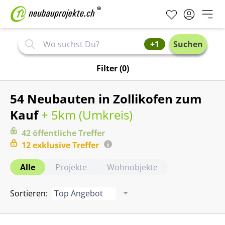
+1
Suchen
Filter
(0)
54 Neubauten in Zollikofen zum
Kauf
+ 5km (
Umkreis
)
42
öffentliche
Treffer
12
exklusive
Treffer
Alle
Projekte
Wohnobjekte
Sortieren
:
Top Angebot