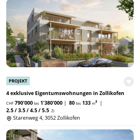
PROJEKT
4 exklusive Eigentumswohnungen in Zollikofen
790'000
1'380'000
|
80
133
²
|
CHF
bis
bis
m
2.5 / 3.5 / 4.5 / 5.5
Zi
Starenweg 4, 3052 Zollikofen