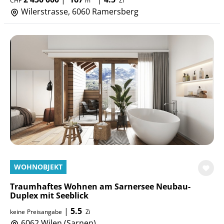
CHF
m
Zi
Wilerstrasse, 6060 Ramersberg
WOHNOBJEKT
Traumhaftes Wohnen am Sarnersee Neubau-
Duplex mit Seeblick
|
5.5
keine
Preisangabe
Zi
6062 Wilen (Sarnen)