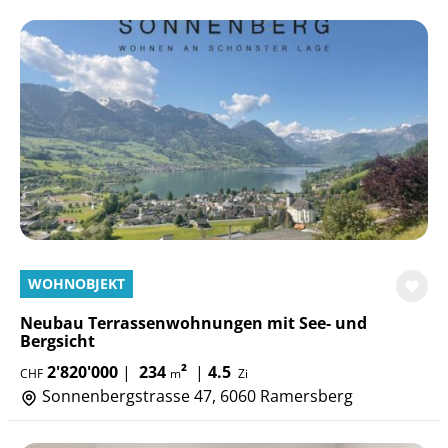
WOHNOBJEKT
Neubau Terrassenwohnungen mit See- und
Bergsicht
2'820'000
|
234
²
|
4.5
CHF
m
Zi
Sonnenbergstrasse 47, 6060 Ramersberg