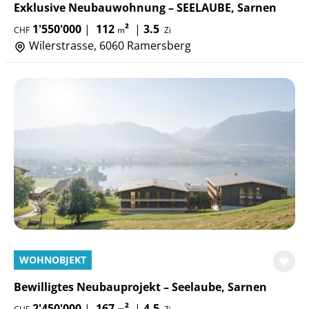
Exklusive Neubauwohnung – SEELAUBE, Sarnen
1'550'000
|
112
²
|
3.5
CHF
m
Zi
Wilerstrasse, 6060 Ramersberg
WOHNOBJEKT
Bewilligtes Neubauprojekt – Seelaube, Sarnen
2'450'000
|
167
²
|
4.5