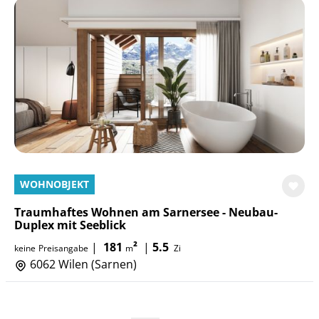
WOHNOBJEKT
Traumhaftes Wohnen am Sarnersee - Neubau-
Duplex mit Seeblick
|
181
²
|
5.5
keine
Preisangabe
m
Zi
6062 Wilen (Sarnen)