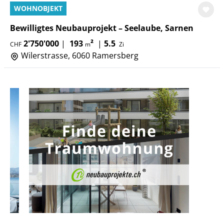
WOHNOBJEKT
Bewilligtes Neubauprojekt – Seelaube, Sarnen
2'750'000
|
193
²
|
5.5
CHF
m
Zi
Wilerstrasse, 6060 Ramersberg