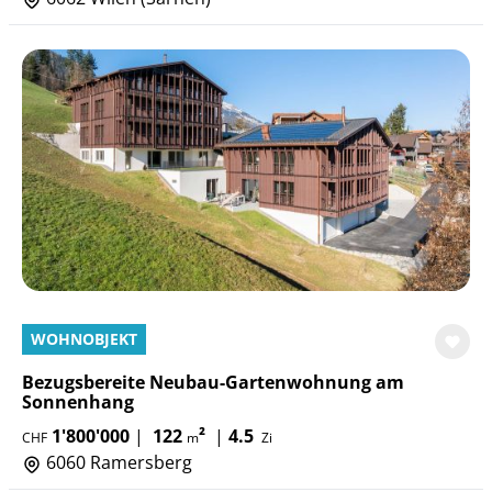
WOHNOBJEKT
Bezugsbereite Neubau-Gartenwohnung am
Sonnenhang
1'800'000
|
122
²
|
4.5
CHF
m
Zi
6060 Ramersberg