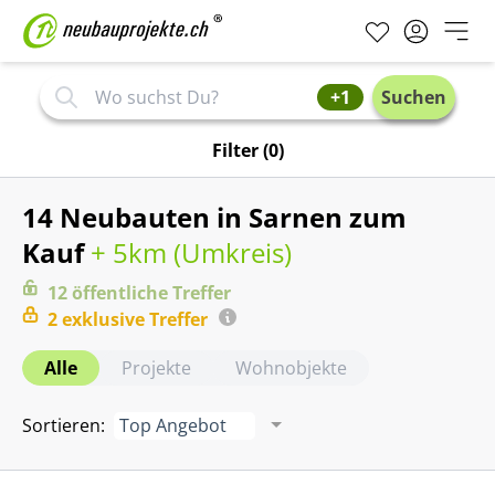
+1
Suchen
Filter
(0)
14 Neubauten in Sarnen zum
Kauf
+ 5km (
Umkreis
)
12
öffentliche
Treffer
2
exklusive
Treffer
Alle
Projekte
Wohnobjekte
Sortieren
:
Top Angebot