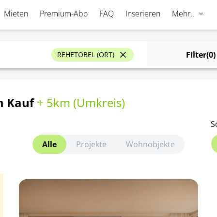
Mieten
Premium-Abo
FAQ
Inserieren
Mehr..
Filter
(0)
REHETOBEL (ORT)
m Kauf
+ 5km (
Umkreis
)
S
Alle
Projekte
Wohnobjekte