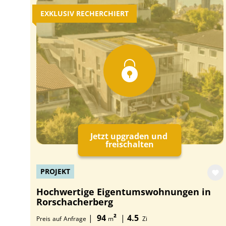
EXKLUSIV RECHERCHIERT
Jetzt upgraden und
freischalten
PROJEKT
Hochwertige Eigentumswohnungen in
Rorschacherberg
|
94
²
|
4.5
Preis
auf
Anfrage
m
Zi