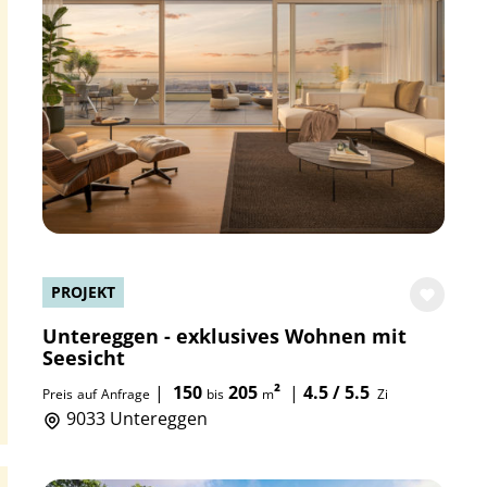
PROJEKT
Untereggen - exklusives Wohnen mit
Seesicht
|
150
205
²
|
4.5 / 5.5
Preis
auf
Anfrage
bis
m
Zi
9033 Untereggen