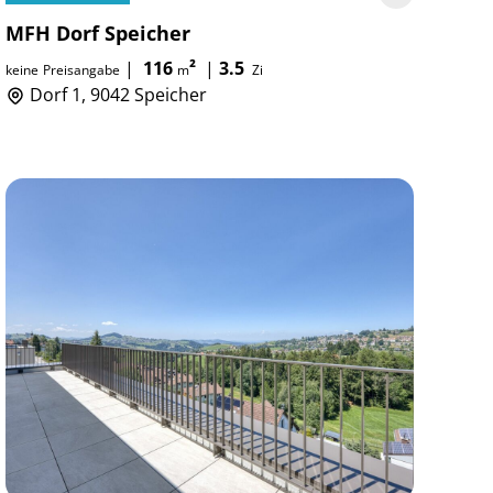
MFH Dorf Speicher
|
116
²
|
3.5
keine
Preisangabe
m
Zi
Dorf 1, 9042 Speicher