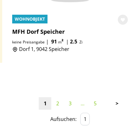
WOHNOBJEKT
MFH Dorf Speicher
|
91
²
|
2.5
keine
Preisangabe
m
Zi
Dorf 1, 9042 Speicher
1
2
3
…
5
>
Aufsuchen: