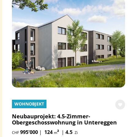
WOHNOBJEKT
Neubauprojekt: 4.5-Zimmer-
Obergeschosswohnung in Untereggen
995'000
|
124
²
|
4.5
CHF
m
Zi