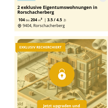
2 exklusive Eigentumswohnungen in
Rorschacherberg
104
204
²
|
3.5 / 4.5
bis
m
Zi
9404, Rorschacherberg
EXKLUSIV RECHERCHIERT
Jetzt upgraden und