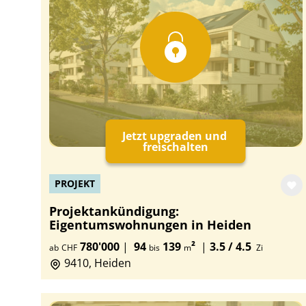
Jetzt upgraden und
freischalten
PROJEKT
Projektankündigung:
Eigentumswohnungen in Heiden
780'000
|
94
139
²
|
3.5 / 4.5
ab
CHF
bis
m
Zi
9410, Heiden