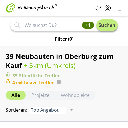
+1
Suchen
Filter
(0)
39 Neubauten in Oberburg zum
Kauf
+ 5km (
Umkreis
)
35
öffentliche
Treffer
4
exklusive
Treffer
Alle
Projekte
Wohnobjekte
Sortieren
:
Top Angebot