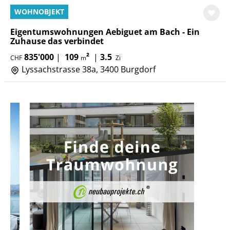
WOHNOBJEKT
Eigentumswohnungen Aebiguet am Bach - Ein
Zuhause das verbindet
835'000
|
109
²
|
3.5
CHF
m
Zi
Lyssachstrasse 38a, 3400 Burgdorf