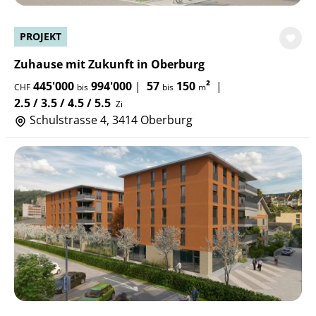
PROJEKT
Zuhause mit Zukunft in Oberburg
445'000
994'000
|
57
150
²
|
CHF
bis
bis
m
2.5 / 3.5 / 4.5 / 5.5
Zi
Schulstrasse 4, 3414 Oberburg