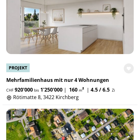
PROJEKT
Mehrfamilienhaus mit nur 4 Wohnungen
920'000
1'250'000
|
160
²
|
4.5 / 6.5
CHF
bis
m
Zi
Rötimatte 8, 3422 Kirchberg