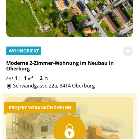
WOHNOBJEKT
Moderne 2-Zimmer-Wohnung im Neubau in
Oberburg
1
|
1
²
|
2
CHF
m
Zi
Schwandgasse 22a, 3414 Oberburg
PROJEKT VORANKÜNDIGUNG