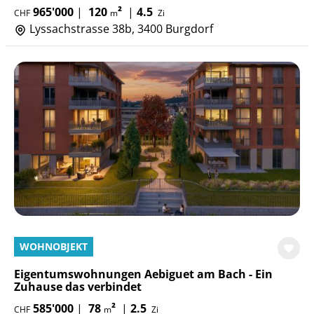
965'000
|
120
²
|
4.5
CHF
m
Zi
Lyssachstrasse 38b, 3400 Burgdorf
WOHNOBJEKT
Eigentumswohnungen Aebiguet am Bach - Ein
Zuhause das verbindet
585'000
|
78
²
|
2.5
CHF
m
Zi