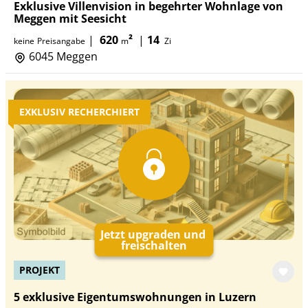
Exklusive Villenvision in begehrter Wohnlage von
Meggen mit Seesicht
|
620
²
|
14
keine
Preisangabe
m
Zi
6045 Meggen
EXKLUSIV RECHERCHIERT
Jetzt upgraden und
freischalten
PROJEKT
5 exklusive Eigentumswohnungen in Luzern