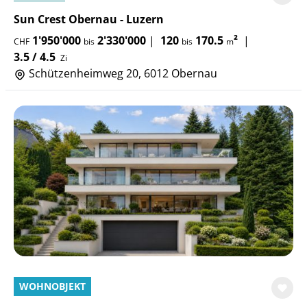
Sun Crest Obernau - Luzern
1'950'000
2'330'000
|
120
170.5
²
|
CHF
bis
bis
m
3.5 / 4.5
Zi
Schützenheimweg 20, 6012 Obernau
WOHNOBJEKT