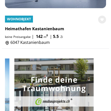
WOHNOBJEKT
Heimathafen Kastanienbaum
|
142
²
|
5.5
keine
Preisangabe
m
Zi
6047 Kastanienbaum