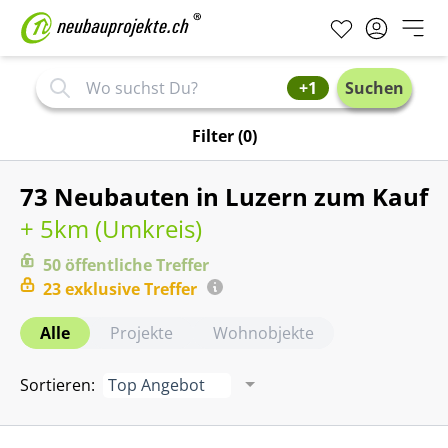
+1
Suchen
Filter
(0)
73 Neubauten in Luzern zum Kauf
+ 5km (
Umkreis
)
50
öffentliche
Treffer
23
exklusive
Treffer
Alle
Projekte
Wohnobjekte
Sortieren
:
Top Angebot