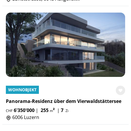
WOHNOBJEKT
Panorama-Residenz über dem Vierwaldstättersee
6'350'000
|
255
²
|
7
CHF
m
Zi
6006 Luzern