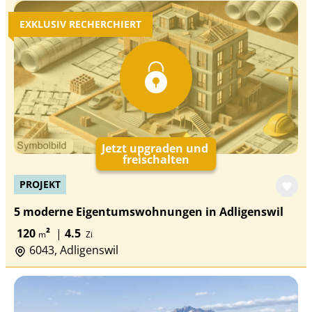
EXKLUSIV RECHERCHIERT
Jetzt upgraden und
freischalten
PROJEKT
5 moderne Eigentumswohnungen in Adligenswil
120
²
|
4.5
m
Zi
6043, Adligenswil