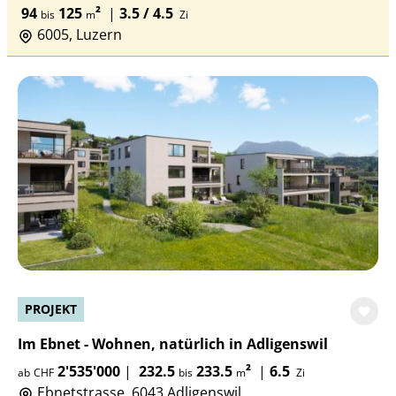
94
125
²
|
3.5 / 4.5
bis
m
Zi
6005, Luzern
PROJEKT
Im Ebnet - Wohnen, natürlich in Adligenswil
2'535'000
|
232.5
233.5
²
|
6.5
ab
CHF
bis
m
Zi
Ebnetstrasse, 6043 Adligenswil