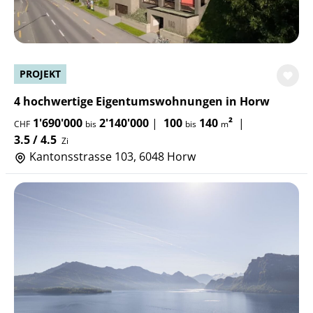
PROJEKT
4 hochwertige Eigentumswohnungen in Horw
1'690'000
2'140'000
|
100
140
²
|
CHF
bis
bis
m
3.5 / 4.5
Zi
Kantonsstrasse 103, 6048 Horw