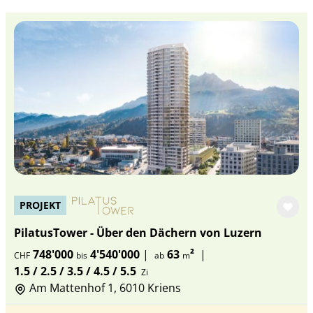
PROJEKT
PilatusTower - Über den Dächern von Luzern
748'000
4'540'000
|
63
²
|
CHF
bis
ab
m
1.5 / 2.5 / 3.5 / 4.5 / 5.5
Zi
Am Mattenhof 1, 6010 Kriens