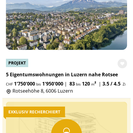
PROJEKT
5 Eigentumswohnungen in Luzern nahe Rotsee
1'750'000
1'950'000
|
83
120
²
|
3.5 / 4.5
CHF
bis
bis
m
Zi
Rotseehöhe 8, 6006 Luzern
EXKLUSIV RECHERCHIERT