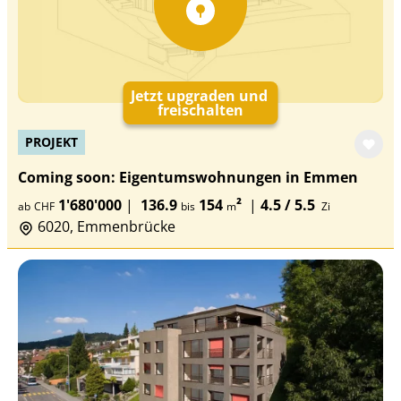
Jetzt upgraden und
freischalten
PROJEKT
Coming soon: Eigentumswohnungen in Emmen
1'680'000
|
136.9
154
²
|
4.5 / 5.5
ab
CHF
bis
m
Zi
6020, Emmenbrücke