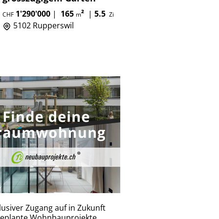
1'290'000
|
165
²
|
5.5
CHF
m
Zi
5102 Rupperswil
lusiver Zugang auf in Zukunft
eplante Wohnbauprojekte