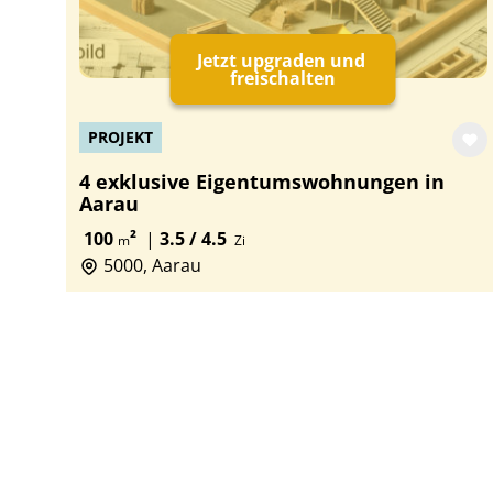
Jetzt upgraden und
freischalten
PROJEKT
4 exklusive Eigentumswohnungen in
Aarau
100
²
|
3.5 / 4.5
m
Zi
5000, Aarau