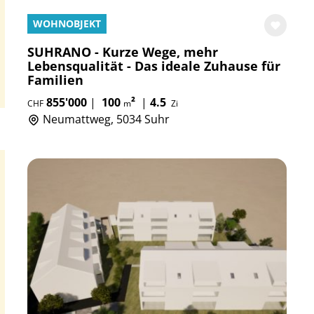
WOHNOBJEKT
SUHRANO - Kurze Wege, mehr
Lebensqualität - Das ideale Zuhause für
Familien
855'000
|
100
²
|
4.5
CHF
m
Zi
Neumattweg, 5034 Suhr