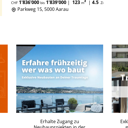
1'836'000
1'839'000
|
123
²
|
4.5
CHF
bis
m
Zi
Parkweg 15, 5000 Aarau
Erhalte Zugang zu
Exk
Neubauprojekten in der
g