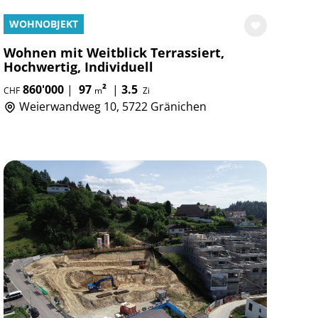
WOHNOBJEKT
Wohnen mit Weitblick Terrassiert,
Hochwertig, Individuell
860'000
|
97
²
|
3.5
CHF
m
Zi
Weierwandweg 10, 5722 Gränichen