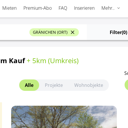
Mieten
Premium-Abo
FAQ
Inserieren
Mehr..
Filter
(0)
GRÄNICHEN (ORT)
um Kauf
+ 5km (
Umkreis
)
S
Alle
Projekte
Wohnobjekte