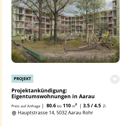
PROJEKT
Projektankündigung:
Eigentumswohnungen in Aarau
|
80.6
110
²
|
3.5 / 4.5
Preis
auf
Anfrage
bis
m
Zi
Hauptstrasse 14, 5032 Aarau Rohr