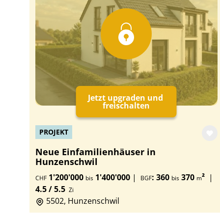
Jetzt upgraden und
freischalten
PROJEKT
Neue Einfamilienhäuser in
Hunzenschwil
1'200'000
1'400'000
|
: 360
370
²
|
CHF
bis
BGF
bis
m
4.5 / 5.5
Zi
5502, Hunzenschwil