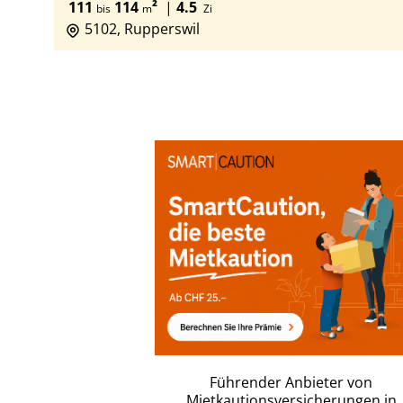
111
114
²
|
4.5
bis
m
Zi
5102, Rupperswil
Führender Anbieter von
Mietkautionsversicherungen in