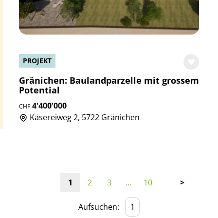
PROJEKT
Gränichen: Baulandparzelle mit grossem
Potential
4'400'000
CHF
Käsereiweg 2, 5722 Gränichen
1
2
3
…
10
>
Aufsuchen: