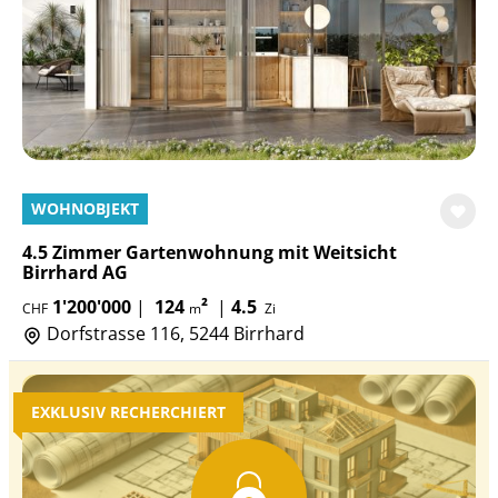
WOHNOBJEKT
4.5 Zimmer Gartenwohnung mit Weitsicht
Birrhard AG
1'200'000
|
124
²
|
4.5
CHF
m
Zi
Dorfstrasse 116, 5244 Birrhard
EXKLUSIV RECHERCHIERT