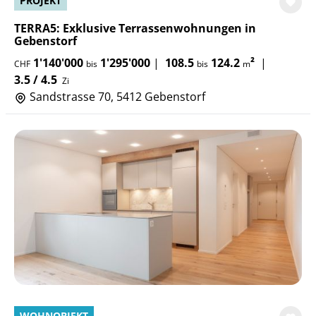
PROJEKT
TERRA5: Exklusive Terrassenwohnungen in
Gebenstorf
1'140'000
1'295'000
|
108.5
124.2
²
|
CHF
bis
bis
m
3.5 / 4.5
Zi
Sandstrasse 70, 5412 Gebenstorf
WOHNOBJEKT