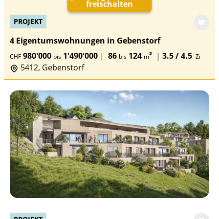
freischalten
PROJEKT
4 Eigentumswohnungen in Gebenstorf
980'000
1'490'000
|
86
124
²
|
3.5 / 4.5
CHF
bis
bis
m
Zi
5412, Gebenstorf