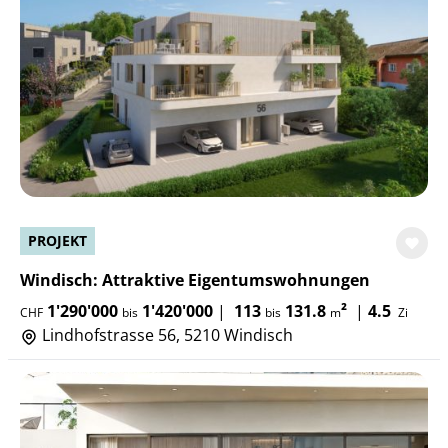
PROJEKT
Windisch: Attraktive Eigentumswohnungen
1'290'000
1'420'000
|
113
131.8
²
|
4.5
CHF
bis
bis
m
Zi
Lindhofstrasse 56, 5210 Windisch