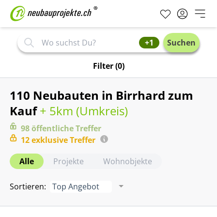
+1
Suchen
Filter
(0)
110 Neubauten in Birrhard zum
Kauf
+ 5km (
Umkreis
)
98
öffentliche
Treffer
12
exklusive
Treffer
Alle
Projekte
Wohnobjekte
Sortieren
:
Top Angebot