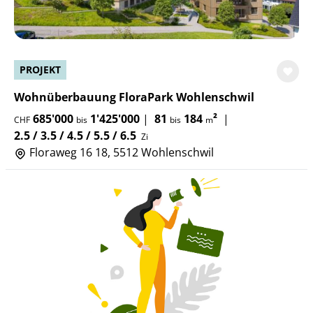
PROJEKT
Wohnüberbauung FloraPark Wohlenschwil
685'000
1'425'000
|
81
184
²
|
CHF
bis
bis
m
2.5 / 3.5 / 4.5 / 5.5 / 6.5
Zi
Floraweg 16 18, 5512 Wohlenschwil