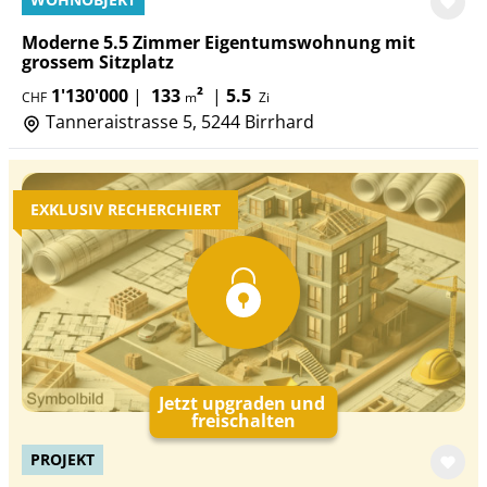
Moderne 5.5 Zimmer Eigentumswohnung mit
grossem Sitzplatz
1'130'000
|
133
²
|
5.5
CHF
m
Zi
Tanneraistrasse 5, 5244 Birrhard
EXKLUSIV RECHERCHIERT
Jetzt upgraden und
freischalten
PROJEKT