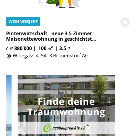
WOHNOBJEKT
Pintenwirtschaft - neue 3.5-Zimmer-
Maisonettewohnung in geschichtst...
880'000
|
100
²
|
3.5
CHF
m
Zi
Widegass 4, 5413 Birmenstorf AG