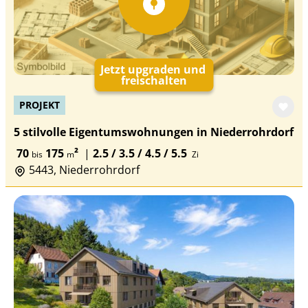
Jetzt upgraden und
freischalten
PROJEKT
5 stilvolle Eigentumswohnungen in Niederrohrdorf
70
175
²
|
2.5 / 3.5 / 4.5 / 5.5
bis
m
Zi
5443, Niederrohrdorf