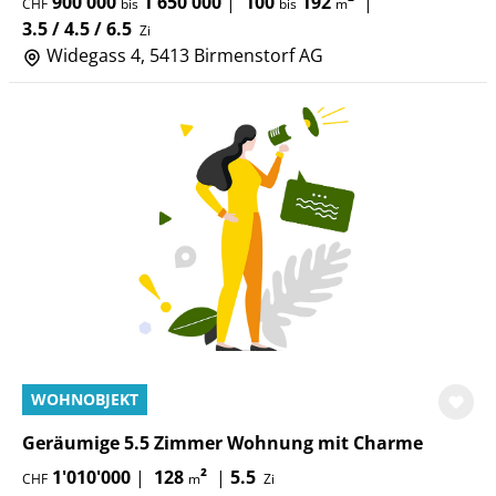
900'000
1'650'000
|
100
192
²
|
CHF
bis
bis
m
3.5 / 4.5 / 6.5
Zi
Widegass 4, 5413 Birmenstorf AG
WOHNOBJEKT
Geräumige 5.5 Zimmer Wohnung mit Charme
1'010'000
|
128
²
|
5.5
CHF
m
Zi