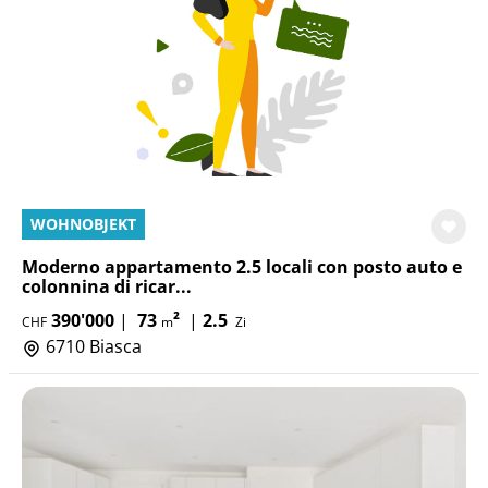
WOHNOBJEKT
Moderno appartamento 2.5 locali con posto auto e
colonnina di ricar...
390'000
|
73
²
|
2.5
CHF
m
Zi
6710 Biasca