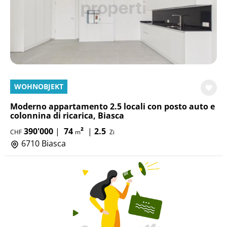
WOHNOBJEKT
Moderno appartamento 2.5 locali con posto auto e
colonnina di ricarica, Biasca
390'000
|
74
²
|
2.5
CHF
m
Zi
6710 Biasca