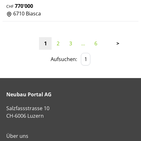
770'000
CHF
6710 Biasca
1
2
3
…
6
>
Aufsuchen:
Neubau Portal AG
Salzfassstrasse 10
CH-6006 Luzern
Über uns