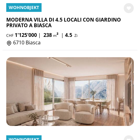
WOHNOBJEKT
MODERNA VILLA DI 4.5 LOCALI CON GIARDINO
PRIVATO A BIASCA
1'125'000
|
238
²
|
4.5
CHF
m
Zi
6710 Biasca
WOHNOBJEKT