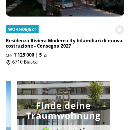
WOHNOBJEKT
Residenza Riviera Modern city bifamiliari di nuova
costruzione - Consegna 2027
1'125'000
|
5
CHF
Zi
6710 Biasca