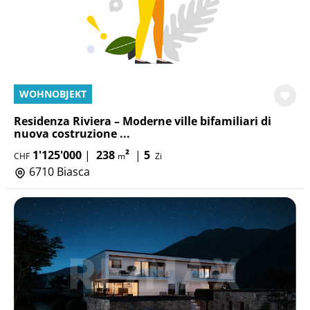
WOHNOBJEKT
Residenza Riviera – Moderne ville bifamiliari di
nuova costruzione ...
1'125'000
|
238
²
|
5
CHF
m
Zi
6710 Biasca