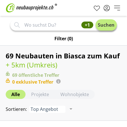
+1
Suchen
Filter
(0)
69 Neubauten in Biasca zum Kauf
+ 5km (
Umkreis
)
69
öffentliche
Treffer
0
exklusive
Treffer
Alle
Projekte
Wohnobjekte
Sortieren
:
Top Angebot