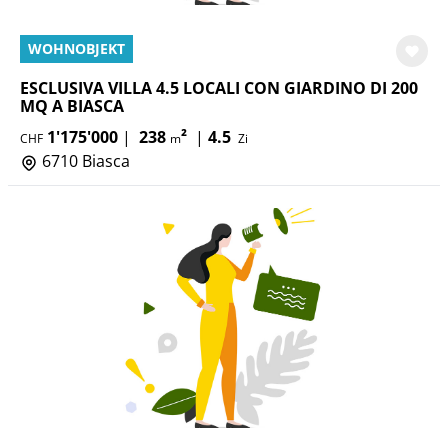
WOHNOBJEKT
ESCLUSIVA VILLA 4.5 LOCALI CON GIARDINO DI 200
MQ A BIASCA
1'175'000
|
238
²
|
4.5
CHF
m
Zi
6710 Biasca