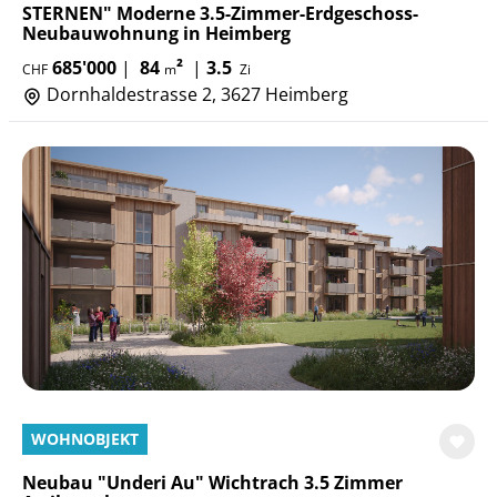
STERNEN" Moderne 3.5-Zimmer-Erdgeschoss-
Neubauwohnung in Heimberg
685'000
|
84
²
|
3.5
CHF
m
Zi
Dornhaldestrasse 2, 3627 Heimberg
WOHNOBJEKT
Neubau "Underi Au" Wichtrach 3.5 Zimmer