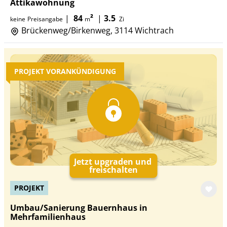
Attikawohnung
|
84
²
|
3.5
keine
Preisangabe
m
Zi
Brückenweg/Birkenweg, 3114 Wichtrach
PROJEKT VORANKÜNDIGUNG
Jetzt upgraden und
freischalten
PROJEKT
Umbau/Sanierung Bauernhaus in
Mehrfamilienhaus