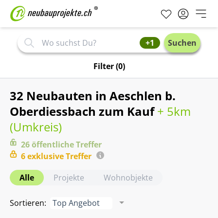
+1
Suchen
Filter
(0)
32 Neubauten in Aeschlen b.
Oberdiessbach zum Kauf
+ 5km
(
Umkreis
)
26
öffentliche
Treffer
6
exklusive
Treffer
Alle
Projekte
Wohnobjekte
Sortieren
:
Top Angebot