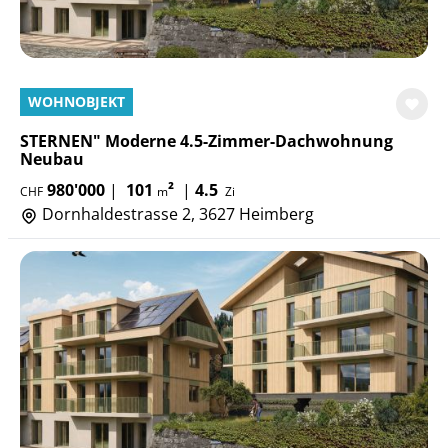
WOHNOBJEKT
STERNEN" Moderne 4.5-Zimmer-Dachwohnung
Neubau
980'000
|
101
²
|
4.5
CHF
m
Zi
Dornhaldestrasse 2, 3627 Heimberg