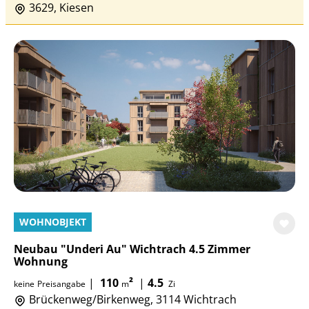
3629, Kiesen
WOHNOBJEKT
Neubau "Underi Au" Wichtrach 4.5 Zimmer
Wohnung
|
110
²
|
4.5
keine
Preisangabe
m
Zi
Brückenweg/Birkenweg, 3114 Wichtrach