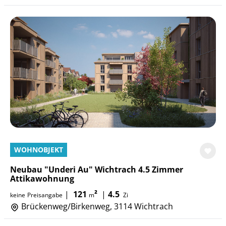
WOHNOBJEKT
Neubau "Underi Au" Wichtrach 4.5 Zimmer
Attikawohnung
|
121
²
|
4.5
keine
Preisangabe
m
Zi
Brückenweg/Birkenweg, 3114 Wichtrach