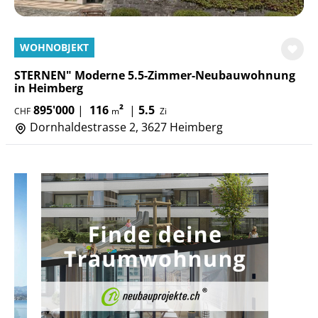
WOHNOBJEKT
STERNEN" Moderne 5.5-Zimmer-Neubauwohnung
in Heimberg
895'000
|
116
²
|
5.5
CHF
m
Zi
Dornhaldestrasse 2, 3627 Heimberg