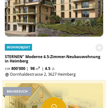
WOHNOBJEKT
STERNEN" Moderne 4.5-Zimmer-Neubauwohnung
in Heimberg
800'000
|
98
²
|
4.5
CHF
m
Zi
Dornhaldestrasse 2, 3627 Heimberg
BAUGESUCH