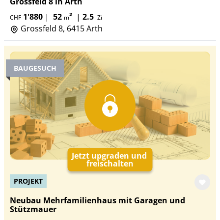
Grossfeld 8 in Arth
1'880
|
52
²
|
2.5
CHF
m
Zi
Grossfeld 8, 6415 Arth
BAUGESUCH
Jetzt upgraden und
freischalten
PROJEKT
Neubau Mehrfamilienhaus mit Garagen und
Stützmauer