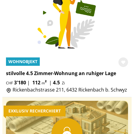
WOHNOBJEKT
stilvolle 4.5 Zimmer-Wohnung an ruhiger Lage
3'180
|
112
²
|
4.5
CHF
m
Zi
Rickenbachstrasse 211, 6432 Rickenbach b. Schwyz
EXKLUSIV RECHERCHIERT