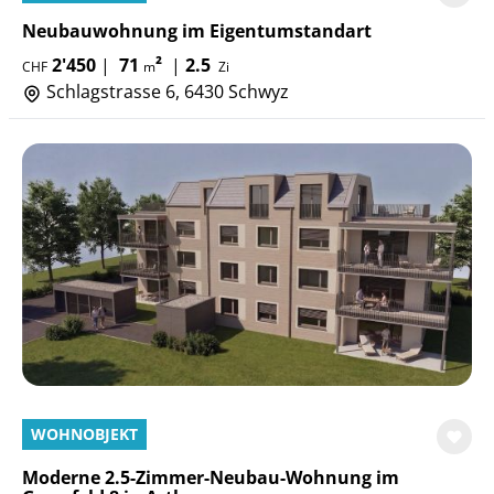
Neubauwohnung im Eigentumstandart
2'450
|
71
²
|
2.5
CHF
m
Zi
Schlagstrasse 6, 6430 Schwyz
WOHNOBJEKT
Moderne 2.5-Zimmer-Neubau-Wohnung im