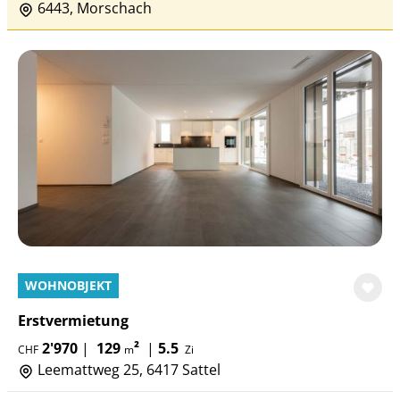
6443, Morschach
WOHNOBJEKT
Erstvermietung
2'970
|
129
²
|
5.5
CHF
m
Zi
Leemattweg 25, 6417 Sattel