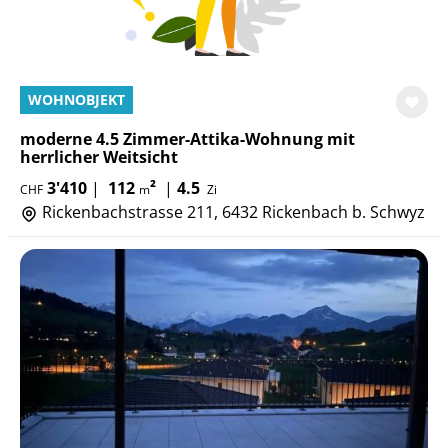
WOHNOBJEKT
moderne 4.5 Zimmer-Attika-Wohnung mit
herrlicher Weitsicht
3'410
|
112
²
|
4.5
CHF
m
Zi
Rickenbachstrasse 211, 6432 Rickenbach b. Schwyz