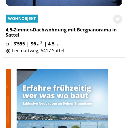
WOHNOBJEKT
4,5-Zimmer-Dachwohnung mit Bergpanorama in
Sattel
3'555
|
96
²
|
4.5
CHF
m
Zi
Leemattweg, 6417 Sattel