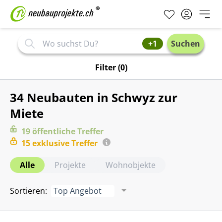
+1
Suchen
Filter
(0)
34 Neubauten in Schwyz zur
Miete
19
öffentliche
Treffer
15
exklusive
Treffer
Alle
Projekte
Wohnobjekte
Sortieren
:
Top Angebot