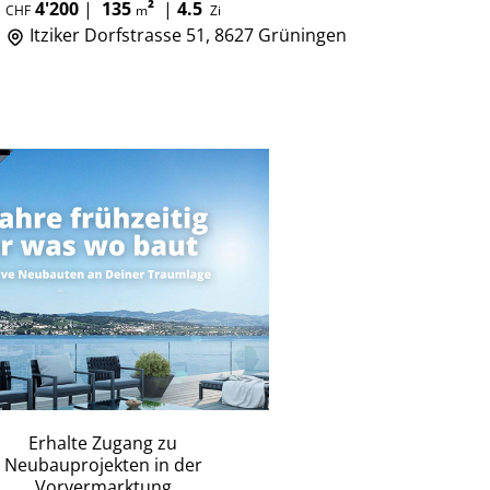
4'200
|
135
²
|
4.5
CHF
m
Zi
Itziker Dorfstrasse 51, 8627 Grüningen
Erhalte Zugang zu
Neubauprojekten in der
Vorvermarktung