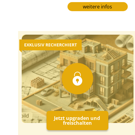
weitere infos
EXKLUSIV RECHERCHIERT
Jetzt upgraden und
freischalten