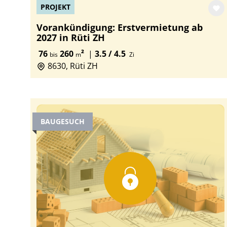
PROJEKT
Vorankündigung: Erstvermietung ab
2027 in Rüti ZH
76
260
²
|
3.5 / 4.5
bis
m
Zi
8630, Rüti ZH
BAUGESUCH