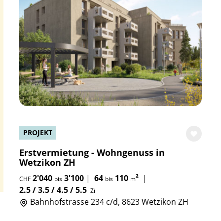
PROJEKT
Erstvermietung - Wohngenuss in
Wetzikon ZH
2'040
3'100
|
64
110
²
|
CHF
bis
bis
m
2.5 / 3.5 / 4.5 / 5.5
Zi
Bahnhofstrasse 234 c/d, 8623 Wetzikon ZH