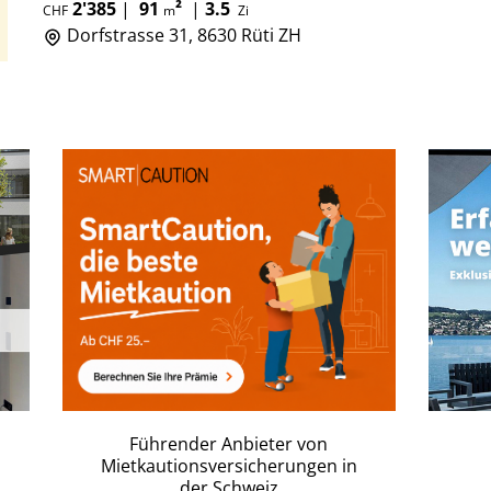
2'385
|
91
²
|
3.5
CHF
m
Zi
Dorfstrasse 31, 8630 Rüti ZH
Führender Anbieter von
Mietkautionsversicherungen in
der Schweiz