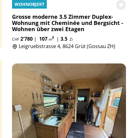
WOHNOBJEKT
Grosse moderne 3.5 Zimmer Duplex-
Wohnung mit Cheminée und Bergsicht -
Wohnen über zwei Etagen
2'780
|
107
²
|
3.5
CHF
m
Zi
Leigruebstrasse 4, 8624 Grüt (Gossau ZH)