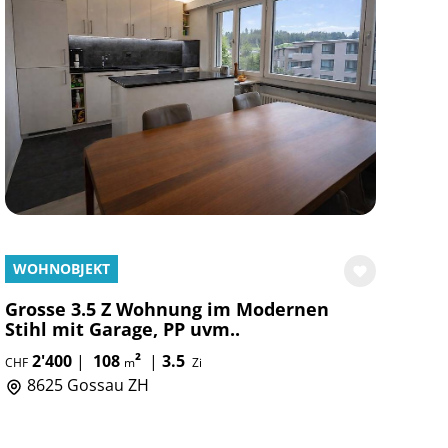
WOHNOBJEKT
Grosse 3.5 Z Wohnung im Modernen
Stihl mit Garage, PP uvm..
2'400
|
108
²
|
3.5
CHF
m
Zi
8625 Gossau ZH