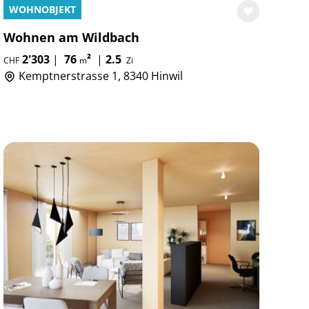
WOHNOBJEKT
Wohnen am Wildbach
2'303
|
76
²
|
2.5
CHF
m
Zi
Kemptnerstrasse 1, 8340 Hinwil