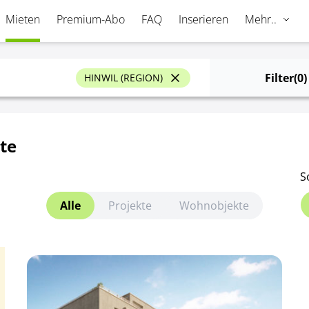
Mieten
Premium-Abo
FAQ
Inserieren
Mehr..
Filter
(0)
HINWIL (REGION)
te
S
Alle
Projekte
Wohnobjekte