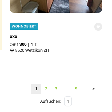
WOHNOBJEKT
xxx
1'300
|
1
CHF
Zi
8620 Wetzikon ZH
1
2
3
…
5
>
Aufsuchen: