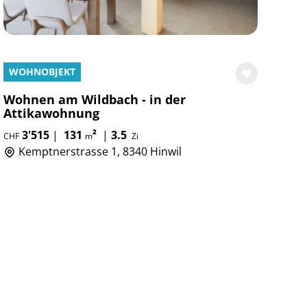
WOHNOBJEKT
Wohnen am Wildbach - in der
Attikawohnung
3'515
|
131
²
|
3.5
CHF
m
Zi
Kemptnerstrasse 1, 8340 Hinwil