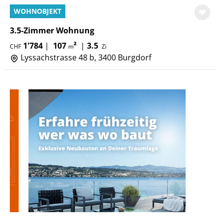
WOHNOBJEKT
3.5-Zimmer Wohnung
1'784
|
107
²
|
3.5
CHF
m
Zi
Lyssachstrasse 48 b, 3400 Burgdorf