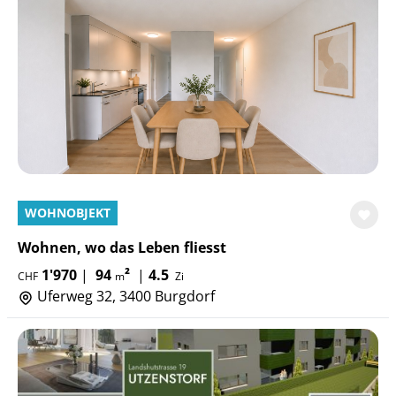
WOHNOBJEKT
Wohnen, wo das Leben fliesst
1'970
|
94
²
|
4.5
CHF
m
Zi
Uferweg 32, 3400 Burgdorf