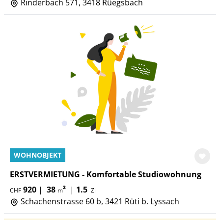
Rinderbach 571, 3418 Rüegsbach
WOHNOBJEKT
ERSTVERMIETUNG - Komfortable Studiowohnung
920
|
38
²
|
1.5
CHF
m
Zi
Schachenstrasse 60 b, 3421 Rüti b. Lyssach