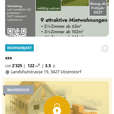
WOHNOBJEKT
xxx
2'325
|
122
²
|
3.5
CHF
m
Zi
Landshutstrasse 19, 3427 Utzenstorf
BAUGESUCH