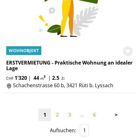
WOHNOBJEKT
ERSTVERMIETUNG - Praktische Wohnung an idealer
Lage
1'320
|
44
²
|
2.5
CHF
m
Zi
Schachenstrasse 60 b, 3421 Rüti b. Lyssach
1
2
3
…
6
>
Aufsuchen: