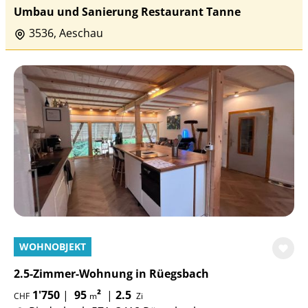
Umbau und Sanierung Restaurant Tanne
3536, Aeschau
WOHNOBJEKT
2.5-Zimmer-Wohnung in Rüegsbach
1'750
|
95
²
|
2.5
CHF
m
Zi