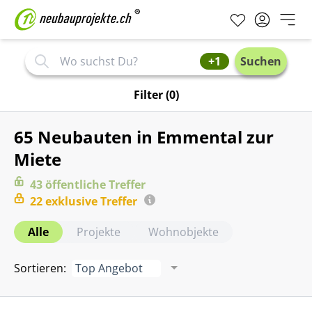
+1
Suchen
Filter
(0)
65 Neubauten in Emmental zur
Miete
43
öffentliche
Treffer
22
exklusive
Treffer
Alle
Projekte
Wohnobjekte
Sortieren
:
Top Angebot