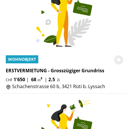
WOHNOBJEKT
ERSTVERMIETUNG - Grosszügiger Grundriss
1'650
|
68
²
|
2.5
CHF
m
Zi
Schachenstrasse 60 b, 3421 Rüti b. Lyssach