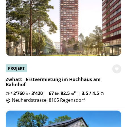
PROJEKT
Zwhatt - Erstvermietung im Hochhaus am
Bahnhof
2'760
3'420
|
67
92.5
²
|
3.5 / 4.5
CHF
bis
bis
m
Zi
Neuhardstrasse, 8105 Regensdorf