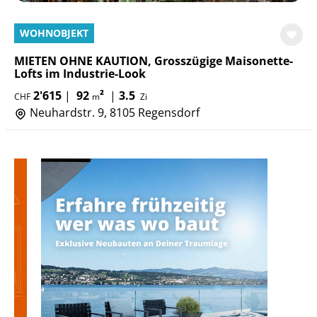
WOHNOBJEKT
MIETEN OHNE KAUTION, Grosszügige Maisonette-
Lofts im Industrie-Look
2'615
|
92
²
|
3.5
CHF
m
Zi
Neuhardstr. 9, 8105 Regensdorf