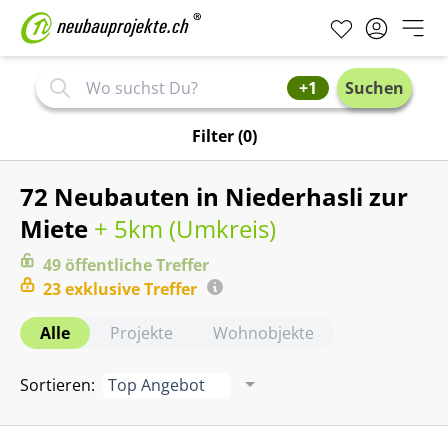
+1
Suchen
Filter
(0)
72 Neubauten in Niederhasli zur
Miete
+ 5km (
Umkreis
)
49
öffentliche
Treffer
23
exklusive
Treffer
Alle
Projekte
Wohnobjekte
Sortieren
:
Top Angebot