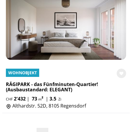
WOHNOBJEKT
RÄGIPARK - das Fünfminuten-Quartier!
(Ausbaustandard: ELEGANT)
2'432
|
73
²
|
3.5
CHF
m
Zi
Althardstr. 52D, 8105 Regensdorf