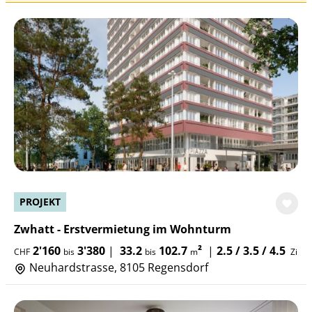
PROJEKT
Zwhatt - Erstvermietung im Wohnturm
2'160
3'380
|
33.2
102.7
²
|
2.5 / 3.5 / 4.5
CHF
bis
bis
m
Zi
Neuhardstrasse, 8105 Regensdorf