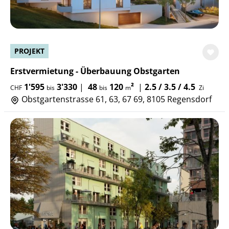
PROJEKT
Erstvermietung - Überbauung Obstgarten
1'595
3'330
|
48
120
²
|
2.5 / 3.5 / 4.5
CHF
bis
bis
m
Zi
Obstgartenstrasse 61, 63, 67 69, 8105 Regensdorf