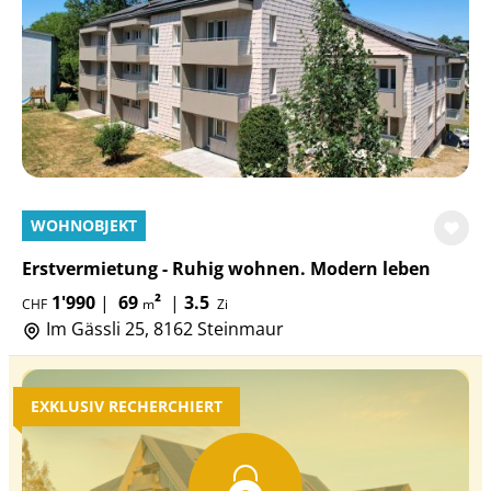
WOHNOBJEKT
Erstvermietung - Ruhig wohnen. Modern leben
1'990
|
69
²
|
3.5
CHF
m
Zi
Im Gässli 25, 8162 Steinmaur
EXKLUSIV RECHERCHIERT