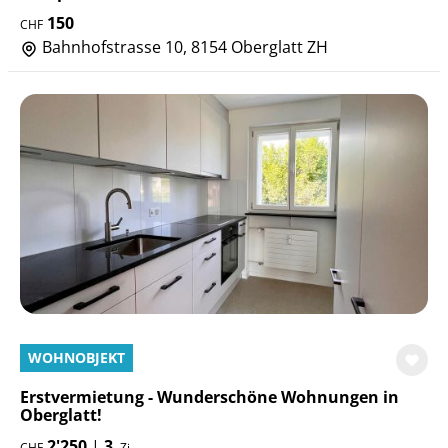
150
CHF
Bahnhofstrasse 10, 8154 Oberglatt ZH
WOHNOBJEKT
Erstvermietung - Wunderschöne Wohnungen in
Oberglatt!
2'250
|
3
CHF
Zi