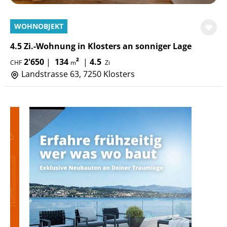
WOHNOBJEKT
4.5 Zi.-Wohnung in Klosters an sonniger Lage
2'650
|
134
²
|
4.5
CHF
m
Zi
Landstrasse 63, 7250 Klosters