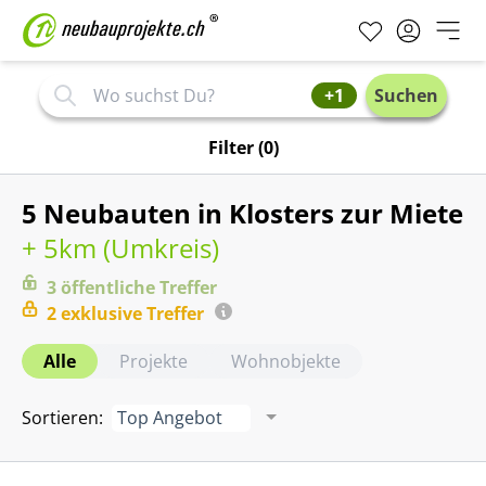
+1
Suchen
Filter
(0)
5 Neubauten in Klosters zur Miete
+ 5km (
Umkreis
)
3
öffentliche
Treffer
2
exklusive
Treffer
Alle
Projekte
Wohnobjekte
Sortieren
:
Top Angebot