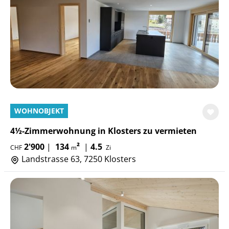
WOHNOBJEKT
4½-Zimmerwohnung in Klosters zu vermieten
2'900
|
134
²
|
4.5
CHF
m
Zi
Landstrasse 63, 7250 Klosters