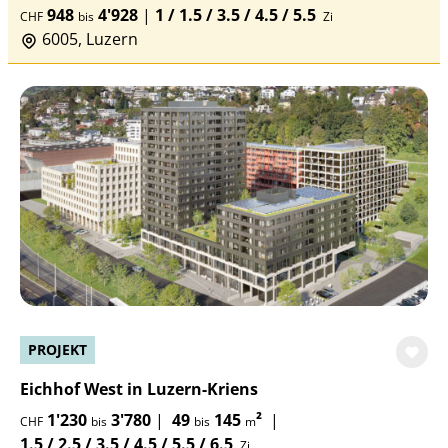
948
4'928
|
1 / 1.5 / 3.5 / 4.5 / 5.5
CHF
bis
Zi
6005, Luzern
PROJEKT
Eichhof West in Luzern-Kriens
1'230
3'780
|
49
145
²
|
CHF
bis
bis
m
1.5 / 2.5 / 3.5 / 4.5 / 5.5 / 6.5
Zi