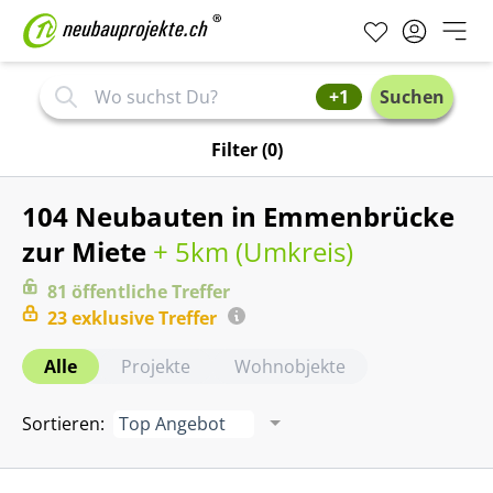
+1
Suchen
Filter
(0)
104 Neubauten in Emmenbrücke
zur Miete
+ 5km (
Umkreis
)
81
öffentliche
Treffer
23
exklusive
Treffer
Alle
Projekte
Wohnobjekte
Sortieren
:
Top Angebot