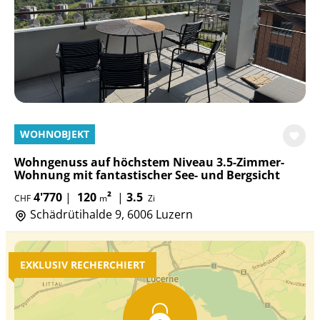
WOHNOBJEKT
Wohngenuss auf höchstem Niveau 3.5-Zimmer-
Wohnung mit fantastischer See- und Bergsicht
4'770
|
120
²
|
3.5
CHF
m
Zi
Schädrütihalde 9, 6006 Luzern
EXKLUSIV RECHERCHIERT