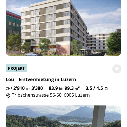
PROJEKT
Lou – Erstvermietung in Luzern
2'910
3'380
|
83.9
99.3
²
|
3.5 / 4.5
CHF
bis
bis
m
Zi
Tribschenstrasse 56-60, 6005 Luzern