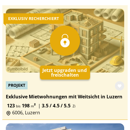
EXKLUSIV RECHERCHIERT
Jetzt upgraden und
freischalten
PROJEKT
Exklusive Mietwohnungen mit Weitsicht in Luzern
123
198
²
|
3.5 / 4.5 / 5.5
bis
m
Zi
6006, Luzern