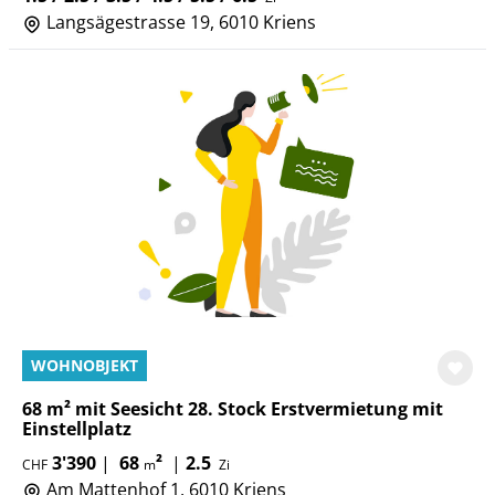
Langsägestrasse 19, 6010 Kriens
WOHNOBJEKT
68 m² mit Seesicht 28. Stock Erstvermietung mit
Einstellplatz
3'390
|
68
²
|
2.5
CHF
m
Zi
Am Mattenhof 1, 6010 Kriens