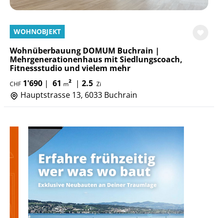
WOHNOBJEKT
Wohnüberbauung DOMUM Buchrain |
Mehrgenerationenhaus mit Siedlungscoach,
Fitnessstudio und vielem mehr
1'690
|
61
²
|
2.5
CHF
m
Zi
Hauptstrasse 13, 6033 Buchrain