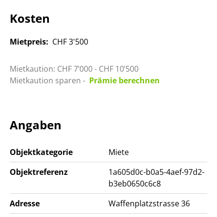
gemütliches Ambiente. Hier wohnen Sie in
unmittelbarer Nähe zu allen Annehmlichkeiten der
Kosten
Stadt. Genießen Sie urbanes Wohnen auf höchstem
Niveau in dieser exklusiven Wohnung.
Mietpreis:
CHF 3'500
Mietkaution: CHF 7’000 - CHF 10’500
Mietkaution sparen -
Prämie berechnen
Angaben
Objektkategorie
Miete
Objektreferenz
1a605d0c-b0a5-4aef-97d2-
b3eb0650c6c8
Adresse
Waffenplatzstrasse 36