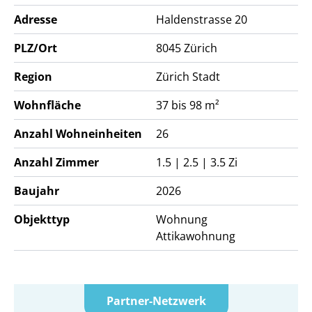
Adresse
Haldenstrasse 20
Sie sind neugierig und wünschen weitere
Informationen?
PLZ/Ort
8045
Zürich
Gerne finden Sie alle relevanten Details auf unserer
Region
Zürich Stadt
Projektwebseite:
www.haldenstrasse20.ch
Wohnfläche
37 bis 98 m²
Wir freuen uns auf Ihre Kontaktaufnahme!
Anzahl Wohneinheiten
26
Anzahl Zimmer
1.5 | 2.5 | 3.5 Zi
Baujahr
2026
Objekttyp
Wohnung
Attikawohnung
Partner-Netzwerk