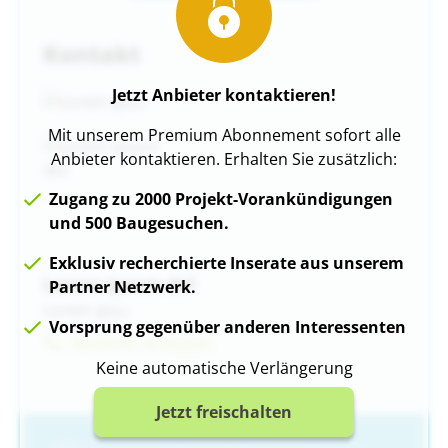
Kontakt
Jetzt Anbieter kontaktieren!
Mit unserem Premium Abonnement sofort alle
Anbieter kontaktieren. Erhalten Sie zusätzlich:
Zugang zu 2000 Projekt-Vorankündigungen
und 500 Baugesuchen.
Exklusiv recherchierte Inserate aus unserem
Lorem ipsum dol
Partner Netzwerk.
Lorem ipsu
Vorsprung gegenüber anderen Interessenten
Nummer Anzeigen
Keine automatische Verlängerung
Jetzt freischalten