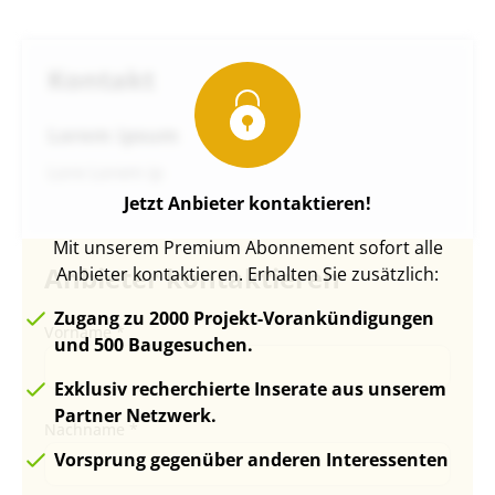
Kontakt
Lorem ipsum
Lore Lorem ip
Jetzt Anbieter kontaktieren!
Mit unserem Premium Abonnement sofort alle
Anbieter kontaktieren
Anbieter kontaktieren. Erhalten Sie zusätzlich:
Zugang zu 2000 Projekt-Vorankündigungen
Vorname *
und 500 Baugesuchen.
Exklusiv recherchierte Inserate aus unserem
Partner Netzwerk.
Nachname *
Vorsprung gegenüber anderen Interessenten