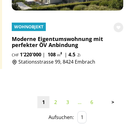
WOHNOBJEKT
Moderne Eigentumswohnung mit
perfekter ÖV Anbindung
1'220'000
|
108
²
|
4.5
CHF
m
Zi
Stationsstrasse 99, 8424 Embrach
1
2
3
…
6
>
Aufsuchen: