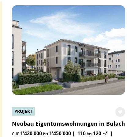
PROJEKT
Neubau Eigentumswohnungen in Bülach
1'420'000
1'450'000
|
116
120
²
|
CHF
bis
bis
m