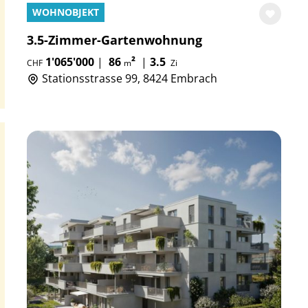
WOHNOBJEKT
3.5-Zimmer-Gartenwohnung
1'065'000
|
86
²
|
3.5
CHF
m
Zi
Stationsstrasse 99, 8424 Embrach