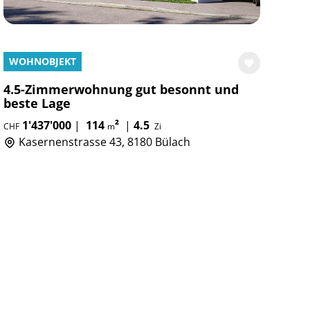
WOHNOBJEKT
4.5-Zimmerwohnung gut besonnt und
beste Lage
1'437'000
|
114
²
|
4.5
CHF
m
Zi
Kasernenstrasse 43, 8180 Bülach