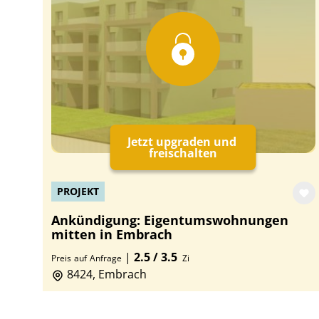
Jetzt upgraden und
freischalten
PROJEKT
Ankündigung: Eigentumswohnungen
mitten in Embrach
|
2.5 / 3.5
Preis
auf
Anfrage
Zi
8424, Embrach