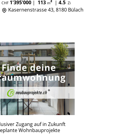
1'395'000
|
113
²
|
4.5
CHF
m
Zi
Kasernenstrasse 43, 8180 Bülach
lusiver Zugang auf in Zukunft
eplante Wohnbauprojekte