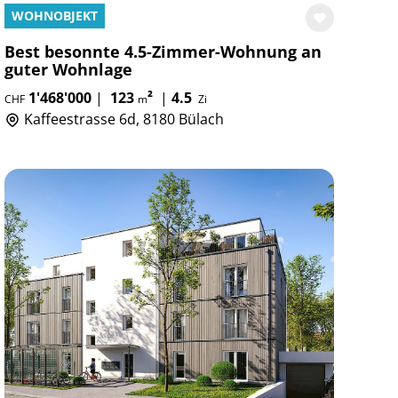
WOHNOBJEKT
Best besonnte 4.5-Zimmer-Wohnung an
guter Wohnlage
1'468'000
|
123
²
|
4.5
CHF
m
Zi
Kaffeestrasse 6d, 8180 Bülach