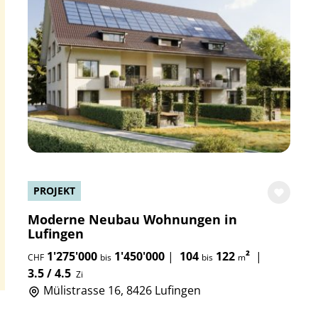
PROJEKT
Moderne Neubau Wohnungen in
Lufingen
1'275'000
1'450'000
|
104
122
²
|
CHF
bis
bis
m
3.5 / 4.5
Zi
Mülistrasse 16, 8426 Lufingen