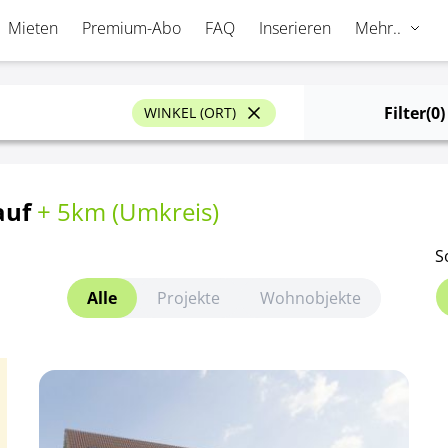
Mieten
Premium-Abo
FAQ
Inserieren
Mehr..
Filter
(0)
WINKEL (ORT)
auf
+ 5km (
Umkreis
)
S
Alle
Projekte
Wohnobjekte