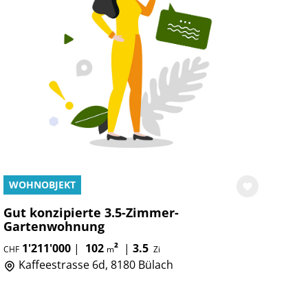
WOHNOBJEKT
Gut konzipierte 3.5-Zimmer-
Gartenwohnung
1'211'000
|
102
²
|
3.5
CHF
m
Zi
Kaffeestrasse 6d, 8180 Bülach