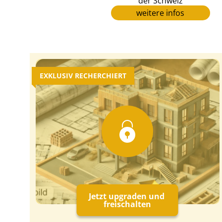
der Schweiz
weitere infos
EXKLUSIV RECHERCHIERT
Jetzt upgraden und
freischalten