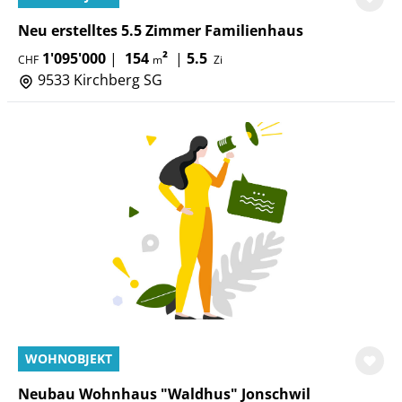
Neu erstelltes 5.5 Zimmer Familienhaus
1'095'000
|
154
²
|
5.5
CHF
m
Zi
9533 Kirchberg SG
WOHNOBJEKT
Neubau Wohnhaus "Waldhus" Jonschwil