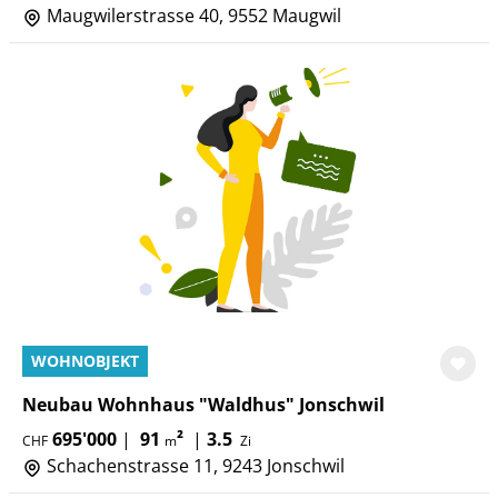
Maugwilerstrasse 40, 9552 Maugwil
WOHNOBJEKT
Neubau Wohnhaus "Waldhus" Jonschwil
695'000
|
91
²
|
3.5
CHF
m
Zi
Schachenstrasse 11, 9243 Jonschwil