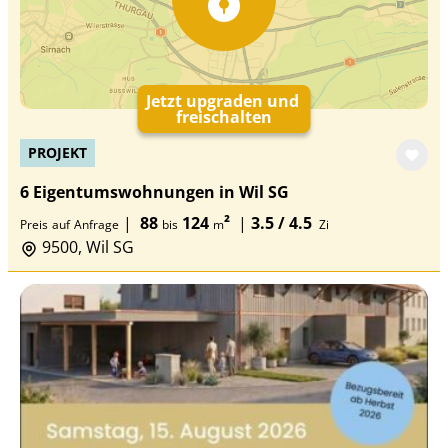
Jetzt upgraden und
freischalten
PROJEKT
6 Eigentumswohnungen in Wil SG
|
88
124
²
|
3.5 / 4.5
Preis
auf
Anfrage
bis
m
Zi
9500, Wil SG