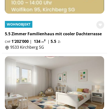
WOHNOBJEKT
5.5 Zimmer Familienhaus mit cooler Dachterrasse
1'202'000
|
134
²
|
5.5
CHF
m
Zi
9533 Kirchberg SG