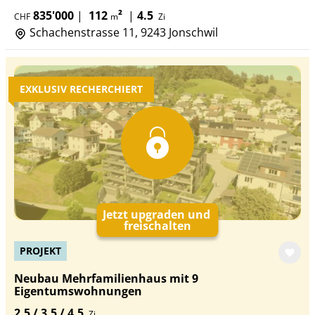
835'000
|
112
²
|
4.5
CHF
m
Zi
Schachenstrasse 11, 9243 Jonschwil
EXKLUSIV RECHERCHIERT
Jetzt upgraden und
freischalten
PROJEKT
Neubau Mehrfamilienhaus mit 9
Eigentumswohnungen
2.5 / 3.5 / 4.5
Zi