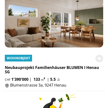
WOHNOBJEKT
Neubauprojekt Familienhäuser BLUMEN I Henau
SG
1'390'000
|
133
²
|
5.5
CHF
m
Zi
Blumenstrasse 3a, 9247 Henau