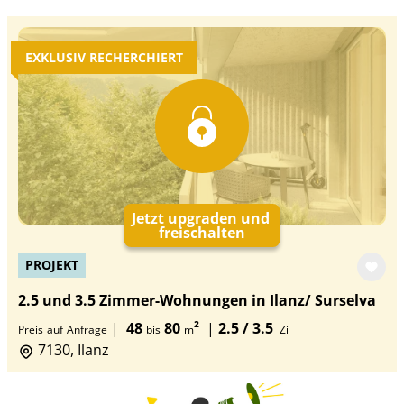
EXKLUSIV RECHERCHIERT
Jetzt upgraden und
freischalten
PROJEKT
2.5 und 3.5 Zimmer-Wohnungen in Ilanz/ Surselva
|
48
80
²
|
2.5 / 3.5
Preis
auf
Anfrage
bis
m
Zi
7130, Ilanz