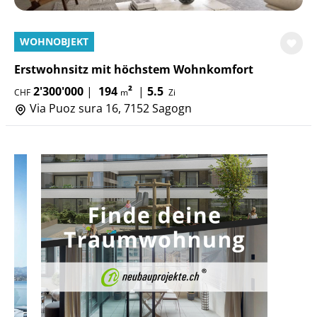
WOHNOBJEKT
Erstwohnsitz mit höchstem Wohnkomfort
2'300'000
|
194
²
|
5.5
CHF
m
Zi
Via Puoz sura 16, 7152 Sagogn