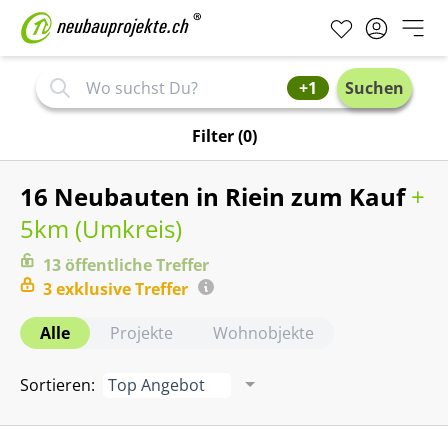
+1
Suchen
Filter
(0)
16 Neubauten in Riein zum Kauf
+
5km (
Umkreis
)
13
öffentliche
Treffer
3
exklusive
Treffer
Alle
Projekte
Wohnobjekte
Sortieren
:
Top Angebot