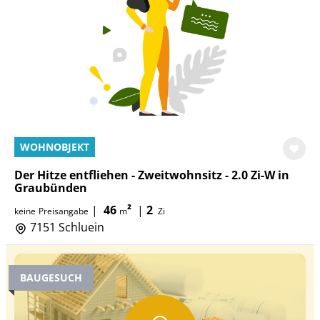
WOHNOBJEKT
Der Hitze entfliehen - Zweitwohnsitz - 2.0 Zi-W in
Graubünden
|
46
²
|
2
keine
Preisangabe
m
Zi
7151 Schluein
BAUGESUCH