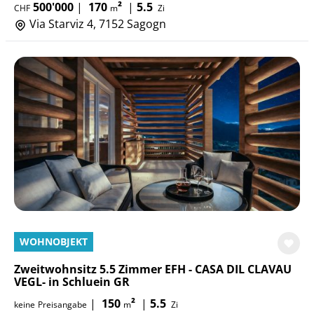
500'000
|
170
²
|
5.5
CHF
m
Zi
Via Starviz 4, 7152 Sagogn
WOHNOBJEKT
Zweitwohnsitz 5.5 Zimmer EFH - CASA DIL CLAVAU
VEGL- in Schluein GR
|
150
²
|
5.5
keine
Preisangabe
m
Zi