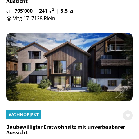
Aussicht
795'000
|
241
²
|
5.5
CHF
m
Zi
Vitg 17, 7128 Riein
WOHNOBJEKT
Baubewilligter Erstwohnsitz mit unverbaubarer
Aussicht