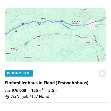
WOHNOBJEKT
Einfamilienhaus in Flond ( Erstwohnhaus)
976'000
|
155
²
|
5.5
CHF
m
Zi
Via Vigiel, 7137 Flond