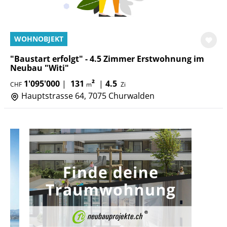
WOHNOBJEKT
"Baustart erfolgt" - 4.5 Zimmer Erstwohnung im
Neubau "Witi"
1'095'000
|
131
²
|
4.5
CHF
m
Zi
Hauptstrasse 64, 7075 Churwalden