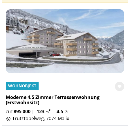
WOHNOBJEKT
Moderne 4.5 Zimmer Terrassenwohnung
(Erstwohnsitz)
895'000
|
123
²
|
4.5
CHF
m
Zi
Trutztobelweg, 7074 Malix