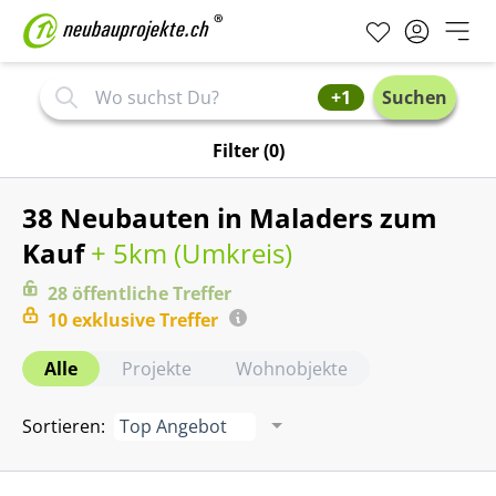
+1
Suchen
Filter
(0)
38 Neubauten in Maladers zum
Kauf
+ 5km (
Umkreis
)
28
öffentliche
Treffer
10
exklusive
Treffer
Alle
Projekte
Wohnobjekte
Sortieren
:
Top Angebot