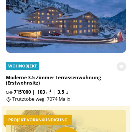
WOHNOBJEKT
Moderne 3.5 Zimmer Terrassenwohnung
(Erstwohnsitz)
715'000
|
103
²
|
3.5
CHF
m
Zi
Trutztobelweg, 7074 Malix
PROJEKT VORANKÜNDIGUNG