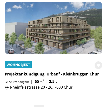
WOHNOBJEKT
Projektankündigung: Urban² - Kleinbruggen Chur
|
65
²
|
2.5
keine
Preisangabe
m
Zi
Rheinfelsstrasse 20 - 26, 7000 Chur