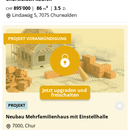
895'000
|
86
²
|
3.5
CHF
m
Zi
Lindawäg 5, 7075 Churwalden
PROJEKT VORANKÜNDIGUNG
Jetzt upgraden und
freischalten
PROJEKT
Neubau Mehrfamilienhaus mit Einstellhalle
7000, Chur