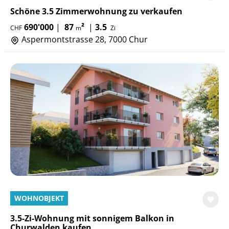
Schöne 3.5 Zimmerwohnung zu verkaufen
690'000
|
87
²
|
3.5
CHF
m
Zi
Aspermontstrasse 28, 7000 Chur
WOHNOBJEKT
3.5-Zi-Wohnung mit sonnigem Balkon in
Churwalden kaufen