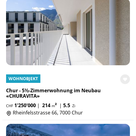
WOHNOBJEKT
Chur - 5½-Zimmerwohnung im Neubau
«CHURAVITA»
1'250'000
|
214
²
|
5.5
CHF
m
Zi
Rheinfelsstrasse 66, 7000 Chur